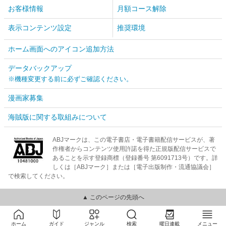
お客様情報
月額コース解除
表示コンテンツ設定
推奨環境
ホーム画面へのアイコン追加方法
データバックアップ
※機種変更する前に必ずご確認ください。
漫画家募集
海賊版に関する取組みについて
ABJマークは、この電子書店・電子書籍配信サービスが、著
作権者からコンテンツ使用許諾を得た正規版配信サービスで
あることを示す登録商標（登録番号 第6091713号）です。詳
しくは［ABJマーク］または［電子出版制作・流通協議会］
で検索してください。
▲ このページの先頭へ
ホーム
ガイド
ジャンル
検索
曜日連載
メニュー