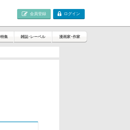
会員登録
ログイン
め特集
雑誌･レーベル
漫画家･作家