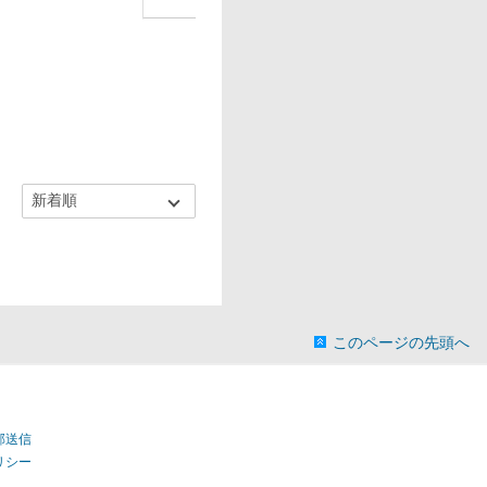
このページの先頭へ
部送信
リシー