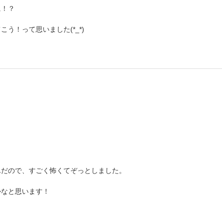
に！？
う！って思いました(*_*)
んだので、すごく怖くてぞっとしました。
かなと思います！