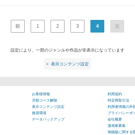
前
1
2
3
4
次
設定により、一部のジャンルや作品が非表示になっています
表示コンテンツ設定
お客様情報
利用規約
月額コース解除
特定商取引法
表示コンテンツ設定
利用者情報の外
推奨環境
プライバシーポ
データバックアップ
会社概要
漫画家募集
海賊版に関する