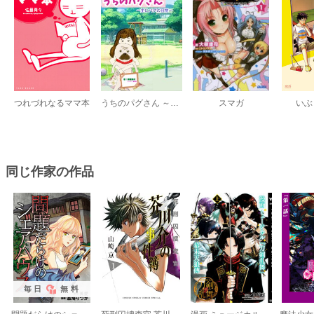
つれづれなるママ本
うちのパグさん ～主にパグの日常～
スマガ
いぶ
同じ作家の作品
毎日
無料