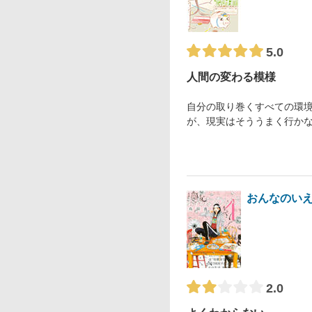
5.0
人間の変わる模様
自分の取り巻くすべての環
が、現実はそううまく行か
おんなのい
2.0