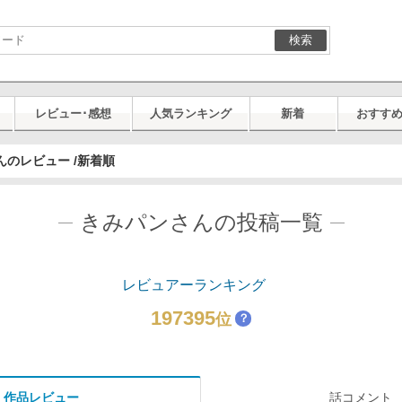
検索
レビュー･感想
人気ランキング
新着
おすす
んのレビュー /新着順
きみパンさんの投稿一覧
レビュアーランキング
197395
位
？
作品レビュー
話コメント