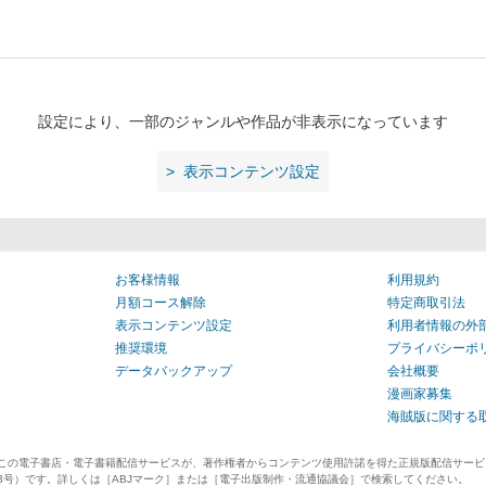
設定により、一部のジャンルや作品が非表示になっています
表示コンテンツ設定
お客様情報
利用規約
月額コース解除
特定商取引法
表示コンテンツ設定
利用者情報の外
推奨環境
プライバシーポ
データバックアップ
会社概要
漫画家募集
海賊版に関する
、この電子書店・電子書籍配信サービスが、著作権者からコンテンツ使用許諾を得た正規版配信サー
1713号）です。詳しくは［ABJマーク］または［電子出版制作・流通協議会］で検索してください。