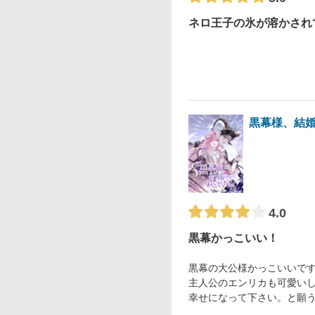
ネロ王子の氷が溶かされ
黒幕様、結婚
4.0
黒幕かっこいい！
黒幕の大公様かっこいいで
主人公のエンリカも可愛い
幸せになって下さい。と願