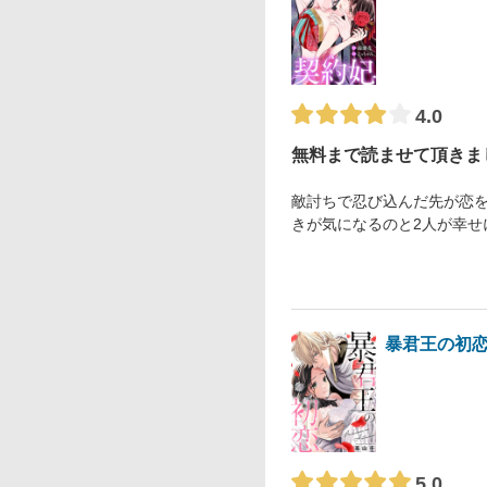
4.0
無料まで読ませて頂きま
敵討ちで忍び込んだ先が恋
きが気になるのと2人が幸せ
暴君王の初
5.0