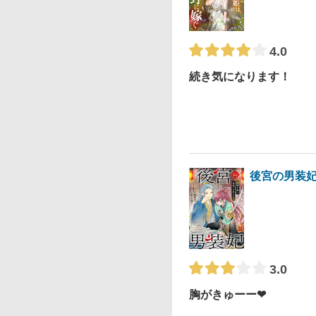
4.0
続き気になります！
後宮の男装妃
3.0
胸がきゅーー❤