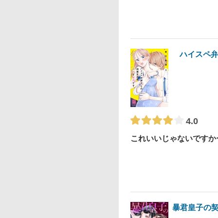
ハイスペ弁
4.0
これいいじゃないですか
暴君皇子の