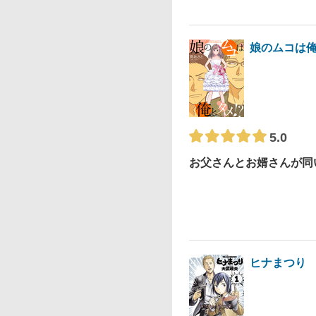
娘のムコは俺
5.0
お父さんとお婿さんが同
ヒナまつり