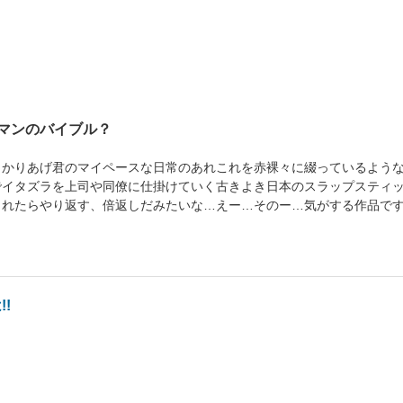
マンのバイブル？
、かりあげ君のマイペースな日常のあれこれを赤裸々に綴っているよう
でイタズラを上司や同僚に仕掛けていく古きよき日本のスラップスティ
られたらやり返す、倍返しだみたいな…えー…そのー…気がする作品で
!