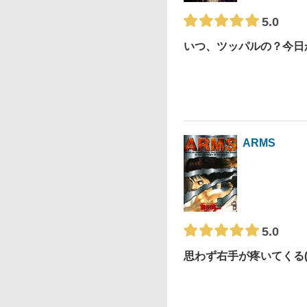
5.0
いつ、ツッパルの？今日
ARMS
5.0
思わず右手が疼いてくる(