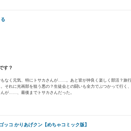
～る
です？
でもなく元気、特にトサカさんが……。あと皆が仲良く楽しく部活？旅
…。それに光画部を狙う悪の？生徒会との闘いも全力でぶつかって行く
さんが……、最後までトサカさんだった。
ゴッコ かりあげクン【めちゃコミック版】