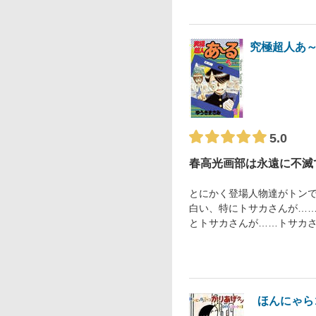
究極超人あ
5.0
春高光画部は永遠に不滅
とにかく登場人物達がトン
白い、特にトサカさんが…
とトサカさんが……トサカ
ほんにゃら