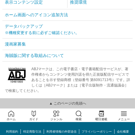
表示コンテンツ設定
推奨環境
ホーム画面へのアイコン追加方法
データバックアップ
※機種変更する前に必ずご確認ください。
漫画家募集
海賊版に関する取組みについて
ABJマークは、この電子書店・電子書籍配信サービスが、著
作権者からコンテンツ使用許諾を得た正規版配信サービスで
あることを示す登録商標（登録番号 第6091713号）です。詳
しくは［ABJマーク］または［電子出版制作・流通協議会］
で検索してください。
▲ このページの先頭へ
ホーム
ガイド
ジャンル
検索
曜日連載
メニュー
利用規約
特定商取引法
利用者情報の外部送信
プライバシーポリシー
会社概要