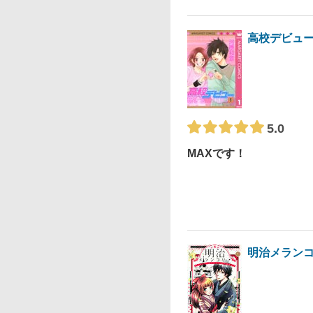
高校デビュ
5.0
MAXです！
明治メラン