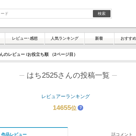
検索
レビュー･感想
人気ランキング
新着
おすす
さんのレビュー /お役立ち順 （2ページ目）
はち2525さんの投稿一覧
レビュアーランキング
14655
位
？
作品レビュー
話コメント