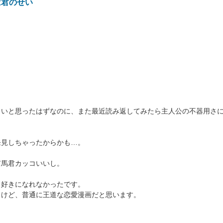
は君のせい
白いと思ったはずなのに、また最近読み返してみたら主人公の不器用さ
発見しちゃったからかも…。
有馬君カッコいいし。
り好きになれなかったです。
るけど、普通に王道な恋愛漫画だと思います。