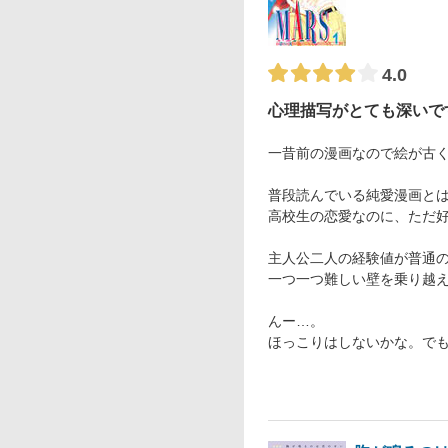
4.0
心理描写がとても深いで
一昔前の漫画なので絵が古
普段読んでいる純愛漫画と
高校生の恋愛なのに、ただ
主人公二人の経験値が普通
一つ一つ難しい壁を乗り越
んー…。
ほっこりはしないかな。で