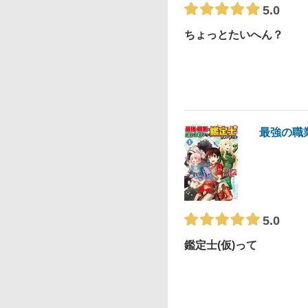
5.0
ちょっとたいへん？
最強の職
5.0
鑑定士(仮)って