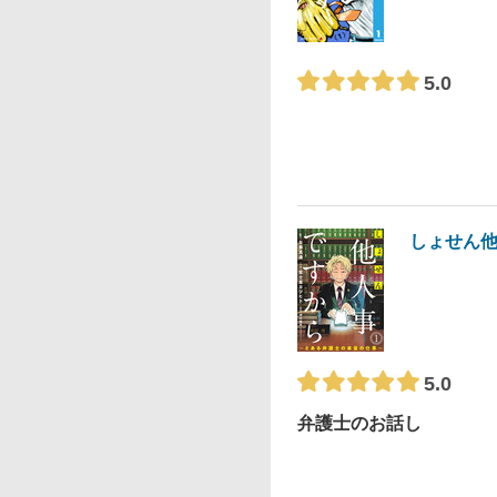
5.0
しょせん他
5.0
弁護士のお話し