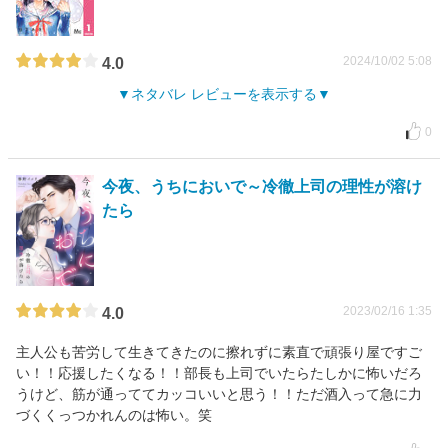
2024/10/02 5:08
4.0
ネタバレ レビューを表示する
0
今夜、うちにおいで～冷徹上司の理性が溶け
たら
2023/02/16 1:35
4.0
主人公も苦労して生きてきたのに擦れずに素直で頑張り屋ですご
い！！応援したくなる！！部長も上司でいたらたしかに怖いだろ
うけど、筋が通っててカッコいいと思う！！ただ酒入って急に力
づくくっつかれんのは怖い。笑