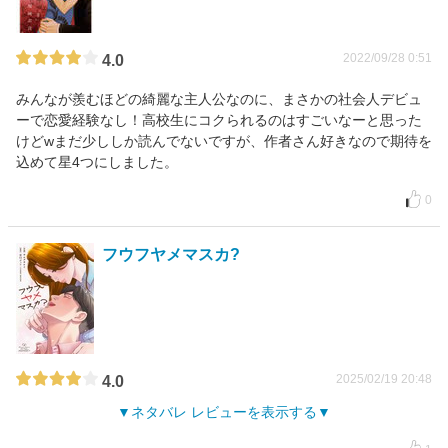
2022/09/28 0:51
4.0
みんなが羨むほどの綺麗な主人公なのに、まさかの社会人デビュ
ーで恋愛経験なし！高校生にコクられるのはすごいなーと思った
けどwまだ少ししか読んでないですが、作者さん好きなので期待を
込めて星4つにしました。
0
フウフヤメマスカ?
2025/02/19 20:48
4.0
ネタバレ レビューを表示する