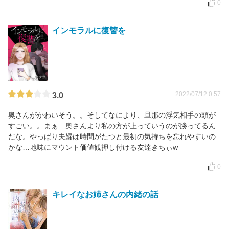
0
インモラルに復讐を
2022/07/12 0:57
3.0
奥さんがかわいそう。。そしてなにより、旦那の浮気相手の頭が
すごい。。まぁ…奥さんより私の方が上っていうのが勝ってるん
だな。やっぱり夫婦は時間がたつと最初の気持ちを忘れやすいの
かな…地味にマウント価値観押し付ける友達きちぃw
0
キレイなお姉さんの内緒の話