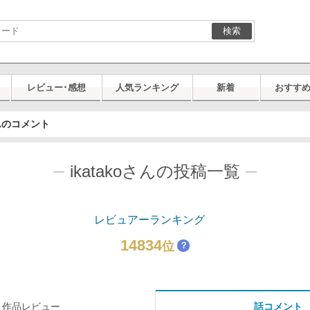
検索
レビュー･感想
人気ランキング
新着
おすす
さんのコメント
ikatakoさんの投稿一覧
レビュアーランキング
14834
位
？
作品レビュー
話コメント