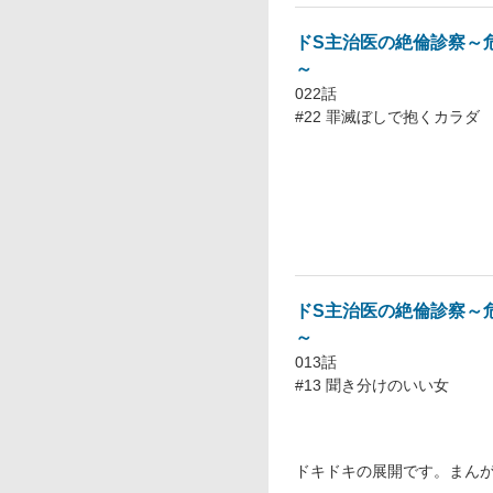
ドS主治医の絶倫診察～
～
022話
#22 罪滅ぼしで抱くカラダ
ドS主治医の絶倫診察～
～
013話
#13 聞き分けのいい女
ドキドキの展開です。まん