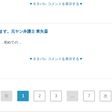
ネタバレ コメントを表示する
ます。元ヤン弁護士 東矢斎
て…初めての…
ネタバレ コメントを表示する
前
1
2
3
…
7
次