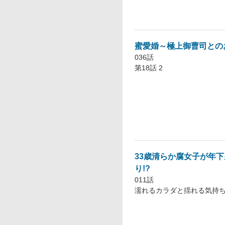
蜜愛婚～極上御曹司との
036話
第18話 2
33歳清らか腐女子が年
り!?
011話
濡れるカラダと揺れる気持