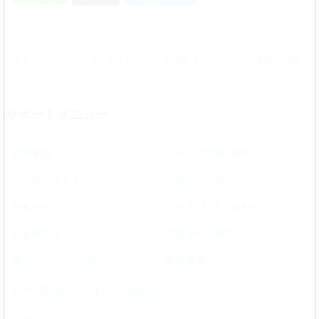
めちゃコミック
オトナコミック
快感カラーコミック
姫君の休日
サポートメニュー
会員登録
メルマガ登録･変更
はじめてガイド
お役立ち情報
お知らせ
ヘルプ･お問い合わせ
お客様情報
月額コース解除
表示コンテンツ設定
推奨環境
ホーム画面へのアイコン追加方法
データバックアップ