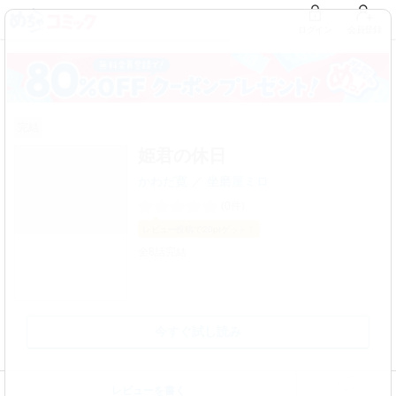
ログイン
会員登録
完結
姫君の休日
かわだ寛
坐磨屋ミロ
(0件)
レビュー
投稿で20pt
ゲット！
全8話完結
今すぐ試し読み
レビューを書く