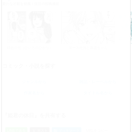
新たな才能を発掘！注目の投稿漫画
緋色の光（ひいろのひかり）
エース社員と派遣ちゃん
コミック・小説を探す
ジャンルから
雑誌・レーベルから
作家名から
タイトル名から
『姫君の休日』を共有する
LINEで送る
ポスト
B!
URLをコピー
ブックマーク