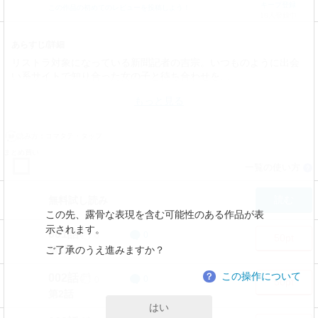
キープ登録
この作品の初めてのレビューを投稿しよう！
18人登録中
あらすじ/詳細
リストラ対象になっている新聞記者の吉宗。いつものように出会
い系サイトで知り合った女の子と待ち合わせを…
もっと見る
読み方：
コマタテ・タップ
まとめ買い
一覧の使い方
？
読む
無料試し読み
この先、露骨な表現を含む可能性のある作品が表
示されます。
001話
0
0
50pt
ご了承のうえ進みますか？
第1話
この操作について
？
002話
0
0
50pt
第2話
はい