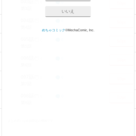
003話
0
0
50pt
第3話
いいえ
004話
0
0
50pt
第4話
めちゃコミック
©MechaComic, Inc.
005話
0
0
50pt
第5話
006話
0
0
50pt
第6話
007話
0
0
50pt
第7話
008話
0
0
50pt
第8話
まとめ買いは会員限定の機能です