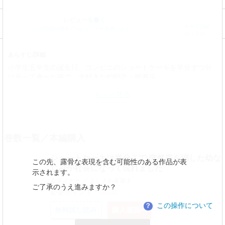
レビューを書く
キープ登録
この作品の初めてのレビューを投稿しよう！
34人登録中
あらすじ/詳細
小学生五年生の誕生日、コンビニのショートケーキを半分ずつ分
け合って食べた後で、大好きな幼馴染・嶋海斗…
もっと見る
巻数一覧／本編購入
ショートケーキは半分こで 突然姿を消した幼な
この先、露骨な表現を含む可能性のある作品が表
じみが社長になって現れました
示されます。
森本イチカ ／ よしざわ未菜子
ご了承のうえ進みますか？
必要ポイント：
800pt
この操作について
？
無料試し読み
購入画面へ