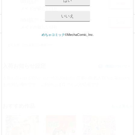
はい
003話
0
0
50pt
メイドが欲しい!(3)
いいえ
004話
0
0
50pt
メイドが欲しい!(4)
めちゃコミック
©MechaComic, Inc.
まとめ買いは会員限定の機能です
入荷お知らせ設定
機能について
？
入荷お知らせをONにした作品の続話／作家の新着入荷をお知らせす
る便利な機能です。ご利用には
ログイン
が必要です。
おすすめ作品
>