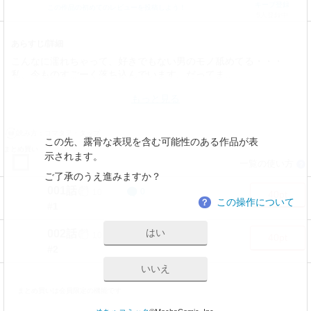
キープ登録
この作品の初めてのレビューを投稿しよう！
5人登録中
あらすじ/詳細
こんなに濡れちゃって、好きでもない男のモノ舐めてる・・・
私、今ものすごーく落ち込んでいます。だってま…
もっと見る
読み方：
コマタテ・タップ
この先、露骨な表現を含む可能性のある作品が表
まとめ買い
示されます。
一覧の使い方
？
ご了承のうえ進みますか？
001話
10
0
40pt
この操作について
？
#1
はい
002話
10
0
40pt
#2
いいえ
まとめ買いは会員限定の機能です