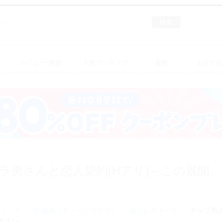
検索
レビュー･感想
人気ランキング
新着
おすす
ラ男さんと恋人契約(Hアリ)～この展開
ミック
TL漫画（ティーンズラブ）
恋とレモネード
チャラ男
ます!～