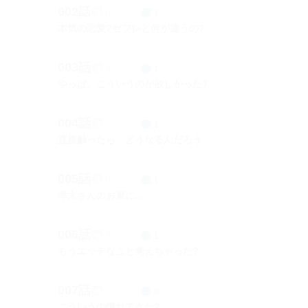
002話
0
1
本気の恋愛?セフレと何が違うの?
003話
2
1
やっぱ、こういうのが欲しかった?
004話
1
1
直接触ったら、どうなるんだろう
005話
0
1
幸太さんのお家に…
006話
0
1
もうエッチなこと覚えちゃった?
007話
1
0
こういうの慣れてきた?