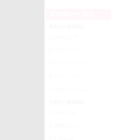
漫画雑誌から探す
男性向け漫画雑誌
少年サンデー
少年マガジン
ヤングマガジン
モーニング
漫画アクション
女性向け漫画雑誌
Sho-Comi
別冊フレンド
Cheese!