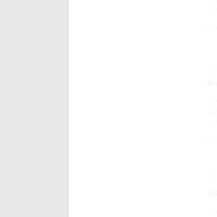
ふ
れ
by
絵
チ
絵
ま
by
素
あ