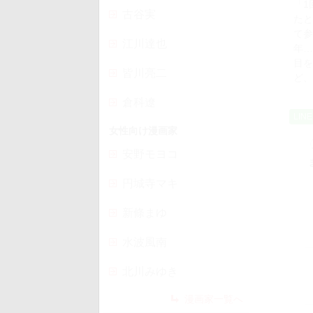
「1
古谷実
たと
て参
江川達也
年…
目を
皆川亮二
ど、
倉科遼
LIN
女性向け漫画家
安野モヨコ
円城寺マキ
新條まゆ
水波風南
北川みゆき
漫画家一覧へ