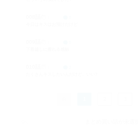
008話
1
0
今日はキスはお預けだけど
009話
1
0
下着越しに擦れる感触
010話
1
2
たくさんキスしたいんだけど、いい?
前
1
2
3
まとめ買い話が未選
0
話