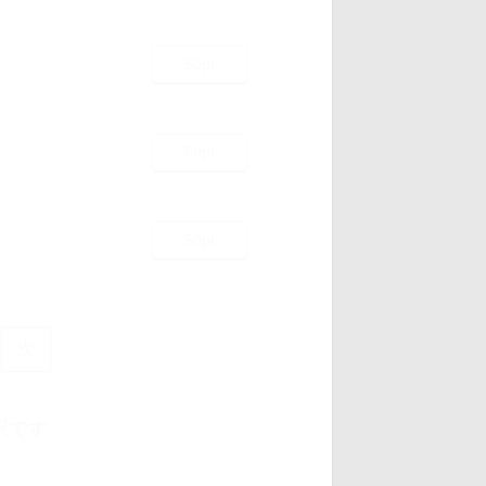
50pt
50pt
50pt
次
択です