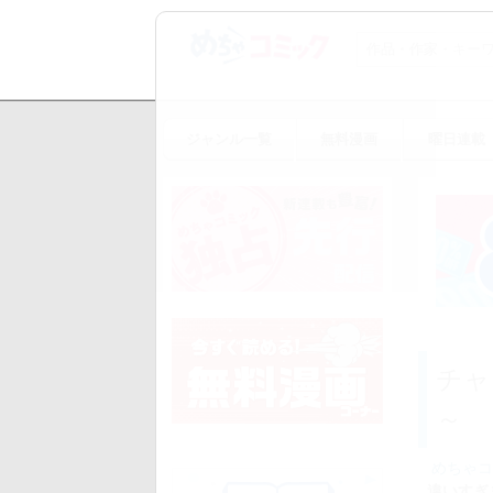
ジャンル一覧
無料漫画
曜日連載
チャ
～
めちゃコ
違いすぎ