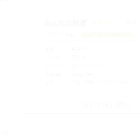
3.6
みんなの評価
(
レビューを書く
レビュー投稿で20ptゲット！
奈倉ときこ
作家
TL漫画
ジャンル
恋とレモネード
レーベル
全21話完結
配信話数
恋愛
芸能人
偽装・契約
タグ
今すぐ試し読み
すじ