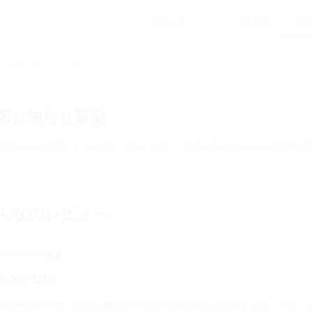
／21話へ
まとめ買いは会員限定の機能です
荷お知らせ設定
お知らせをONにした作品の続話／作家の新着入荷をお知らせする便利
んなのレビュー
5.0
ュンとした
ーローはチャラいけど結構誠実っていうか良い人な気がします。キュン