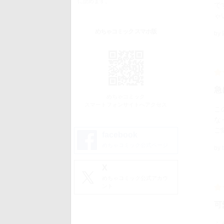
に読めます。
で
ゃ
めちゃコミック スマホ版
by
急
めちゃコミック
スマートフォンサイトへアクセス
こ
な
ご
facebook
めちゃコミック公式ページ
by
X
めちゃコミック公式アカウ
ント
可