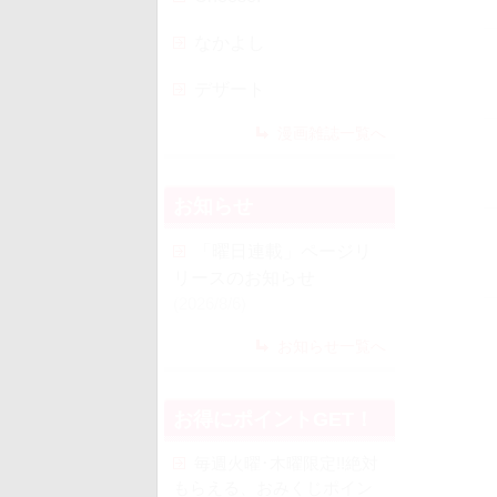
なかよし
デザート
漫画雑誌一覧へ
お知らせ
「曜日連載」ページリ
リースのお知らせ
(2026/8/6)
お知らせ一覧へ
お得にポイントGET！
毎週火曜･木曜限定!!絶対
もらえる、おみくじポイン