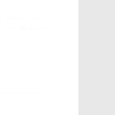
全44件
/
ネタバレ9件
)
キープ登録
909人登録中