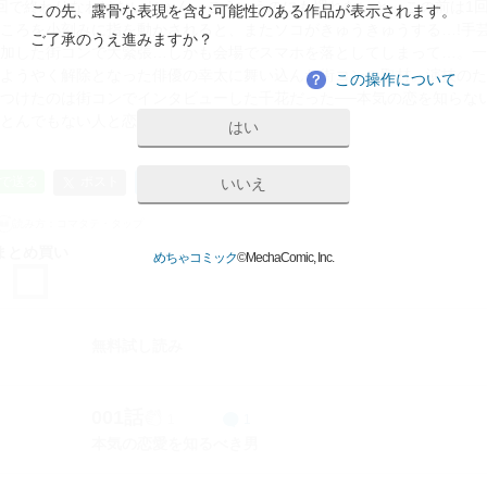
回で終わりなわけないじゃん。こういうのにも慣れないと」この前は1
この先、露骨な表現を含む可能性のある作品が表示されます。
ころを小刻みに指を動かされると、またソコがきゅうきゅうする…!手
ご了承のうえ進みますか？
加した街コンで大緊張…しかも会場でスマホを落としてしまって…。一
ようやく解除となった俳優の幸太に舞い込んだ街コンの取材。演技のた
この操作について
？
つけたのは街コンでインタビューした千花だった──本気の恋を知らな
とんでもない人と恋人契約しちゃった!?
はい
URLをコピー
ポスト
Eで送る
B!
いいえ
ブックマーク
読み方：
コマタテ・タップ
まとめ買い
めちゃコミック
©MechaComic, Inc.
無料試し読み
001話
1
1
本気の恋愛を知るべき男