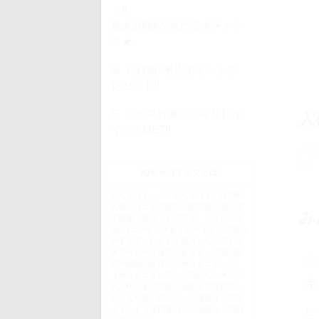
ト!!
最大100ptが当たる大チャン
ス★
1日1回､来店ポイントプ
レゼント!!
メルマガ継続で毎月10ポ
入
イントGET!!
入荷
す。
めちゃコミックとは
めちゃコミック（めちゃコミ）はCM・
広告や口コミで評判の国内最大級の電
み
子書籍・漫画ストアです。スマホの画
面に1コマずつ大きく表示するので読み
やすくて、わざわざ拡大しなくても片
手でサクサク操作できます。話題の新
作や感動の名作からめちゃコミック
（めちゃコミ）でしか読めないオリジ
キ
ナル作品まで充実の品揃えで無料試し
読みも可能。気に入った漫画は1話30
ポイント（30円相当）の値段から気軽
ヒ