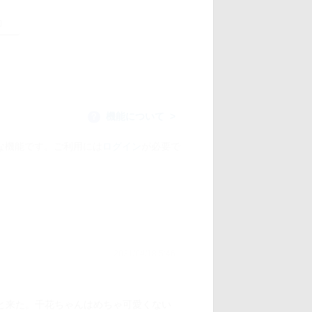
機能について
？
な機能です。ご利用には
ログイン
が必要で
2021/04/18 5:46
と来た。千花ちゃんはめちゃ可愛くない