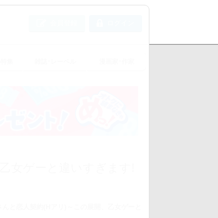
会員登録
ログイン
め特集
雑誌･レーベル
漫画家･作家
、乙女ゲーと違いすぎます!
さんと恋人契約(Hアリ)～この展開、乙女ゲーと