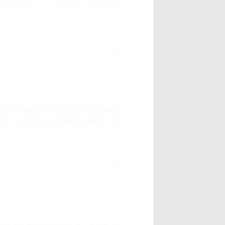
好きで気づいたら出てるとこまで買っち
0
2021/11/02 1:44
にアゴが異常に尖って目が平坦な絵柄に
激しいと作者さんに脳や目の何かしらの
0
2021/04/16 11:44