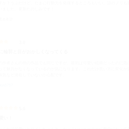
すか？うぶだけど、たまに行動力を発揮するところもいい。話のノリも
いました。更新たのしみです！
 匿名希望
3.0
に輪郭と目がおかしくなってくる
の作者さんの他の作品でも同じですが、最初は可愛い絵柄だったのに急
って魅力がなくなっているのが気になります。これだけ悪い方に変化が
病気など潜在していないか心配です。
tkys5757
5.0
愛い！