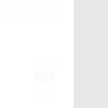
回で終わってくれたのに…トロトロになっ
芸店勤務の千花は『人生初の彼氏』を求め
方、女遊びを所属事務所に禁止され数
めにも『一般的な恋愛』を知りたくて、
い俳優と恋愛未経験女子の利害一致?だけ
一覧の使い方
？
読む
50pt