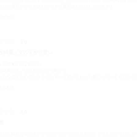
わふわで可愛いヒロインちゃんと、かっこいいヒーローに夢中になって
からの展開がとても楽しみです♡更新楽しみにしています！
 匿名希望
4.0
が綺麗。女の子が可愛い
ャラ男✖️うぶな女の子
が綺麗です。特に女の子が可愛い！
ともな恋愛をしてなさそうなチャラ男がこれから変わっていくんだろう
 匿名希望
4.0
敵
んなに純粋な女の子がいるのかしらって思っちゃう！でもうじうじさと