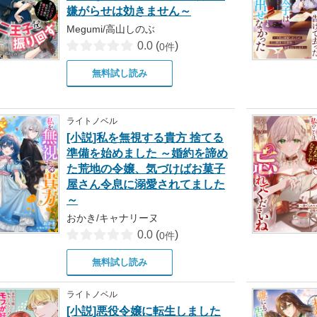
嫌がらせは効きません～
Megumi/高山しのぶ
0.0
(
)
0件
無料試し読み
ライトノベル
[小説]私を無視する貴方 捨てる
準備を始めました ～婚約を諦め
た荒地の令嬢、気づけばお菓子
屋さん令息に溺愛されてました
～
おかき/キャナリーヌ
0.0
(
)
0件
無料試し読み
ライトノベル
[小説]悪役令嬢に転生しました