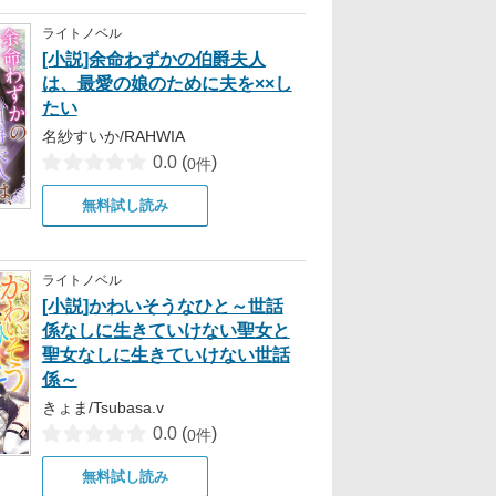
ライトノベル
[小説]余命わずかの伯爵夫人
は、最愛の娘のために夫を××し
たい
名紗すいか/RAHWIA
0.0
(
)
0件
無料試し読み
ライトノベル
[小説]かわいそうなひと～世話
係なしに生きていけない聖女と
聖女なしに生きていけない世話
係～
きょま/Tsubasa.v
0.0
(
)
0件
無料試し読み