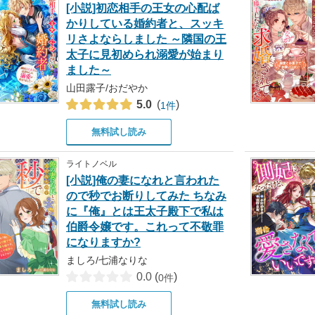
[小説]初恋相手の王女の心配ば
かりしている婚約者と、スッキ
リさよならしました ～隣国の王
太子に見初められ溺愛が始まり
ました～
山田露子/おだやか
5.0
(
)
1件
無料試し読み
ライトノベル
[小説]俺の妻になれと言われた
ので秒でお断りしてみた ちなみ
に『俺』とは王太子殿下で私は
伯爵令嬢です。これって不敬罪
になりますか?
ましろ/七浦なりな
0.0
(
)
0件
無料試し読み