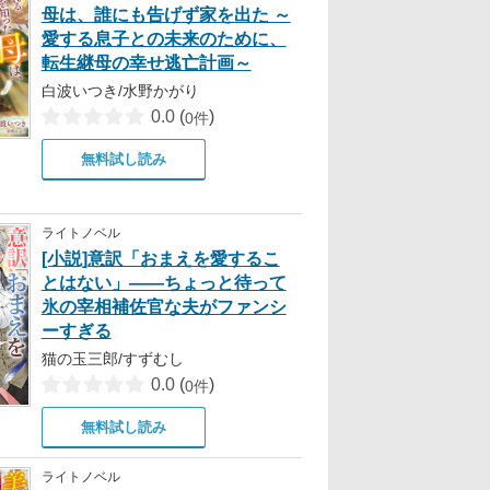
母は、誰にも告げず家を出た ～
愛する息子との未来のために、
転生継母の幸せ逃亡計画～
白波いつき/水野かがり
0.0
(
)
0件
無料試し読み
ライトノベル
[小説]意訳「おまえを愛するこ
とはない」――ちょっと待って
氷の宰相補佐官な夫がファンシ
ーすぎる
猫の玉三郎/すずむし
0.0
(
)
0件
無料試し読み
ライトノベル