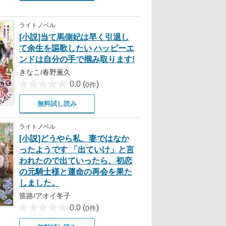
ライトノベル
[小説]当て馬側妃は早く引退し
て余生を謳歌したい ハッピーエ
ンドは自分の手で掴み取ります!
きなこ/春野薫久
0.0
(
)
0件
無料試し読み
ライトノベル
[小説]どうやら私、妻ではなか
ったようです 「出ていけ」と言
われたので出ていったら、初恋
の元騎士様と運命の再会を果た
しました。
笛路/アオイ冬子
0.0
(
)
0件