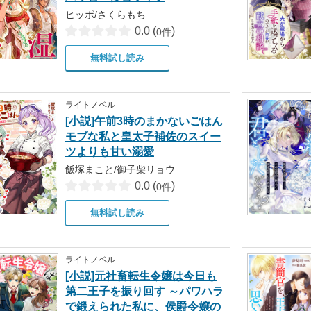
ヒッポ/さくらもち
0.0
(
)
0件
無料試し読み
ライトノベル
[小説]午前3時のまかないごはん
モブな私と皇太子補佐のスイー
ツよりも甘い溺愛
飯塚まこと/御子柴リョウ
0.0
(
)
0件
無料試し読み
ライトノベル
[小説]元社畜転生令嬢は今日も
第二王子を振り回す ～パワハラ
で鍛えられた私に、侯爵令嬢の