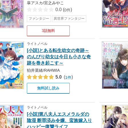
皐アスカ/宮之みやこ
0.0
(
)
0件
ファンタジー
異世界ファンタジー
3話無料
ライトノベル
[小説]とある転生幼女の奇跡～
のんびり幼女は今日も小さな奇
跡を巻き起こす～
狛井菜緒/RAHWIA
5.0
(
)
1件
無料試し読み
ライトノベル
[小説]第八夫人エスメラルダの
陰湿 断罪済み令嬢、蛮族嫁入り
ハッピー復讐ライフ