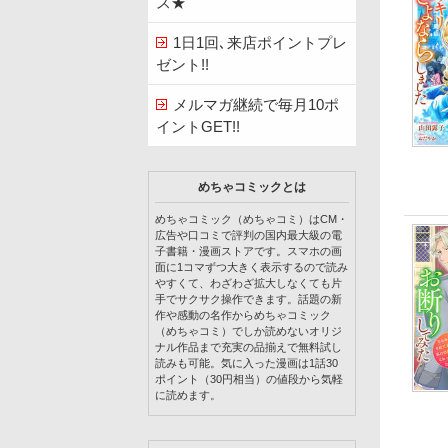
ス★
1日1回､来店ポイントプレ
ゼント!!
メルマガ継続で毎月10ポ
イントGET!!
めちゃコミックとは
めちゃコミック（めちゃコミ）はCM・
広告や口コミで評判の国内最大級の電
子書籍・漫画ストアです。スマホの画
面に1コマずつ大きく表示するので読み
やすくて、わざわざ拡大しなくても片
手でサクサク操作できます。話題の新
作や感動の名作からめちゃコミック
（めちゃコミ）でしか読めないオリジ
ナル作品まで充実の品揃えで無料試し
読みも可能。気に入った漫画は1話30
ポイント（30円相当）の値段から気軽
に読めます。