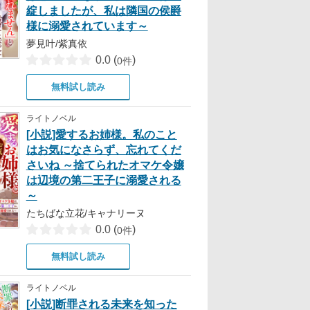
綻しましたが、私は隣国の侯爵
様に溺愛されています～
夢見叶/紫真依
0.0
(
)
0件
無料試し読み
ライトノベル
[小説]愛するお姉様。私のこと
はお気になさらず、忘れてくだ
さいね ～捨てられたオマケ令嬢
は辺境の第二王子に溺愛される
～
たちばな立花/キャナリーヌ
0.0
(
)
0件
無料試し読み
ライトノベル
[小説]断罪される未来を知った