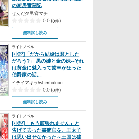
の厨房奮闘記
ぜんだ夕里/宵マチ
0.0
(
)
0件
無料試し読み
ライトノベル
[小説]「だから結婚は君とした
だろう?」 黒の姉と金の妹--それ
は黄金に魅入って歯車が狂った
伯爵家の話。
イチイアキラ/whimhalooo
0.0
(
)
0件
無料試し読み
ライトノベル
[小説]「もう頑張れません」と
告げて去った書簡官を、王太子
は思い出せなかった～王国は破