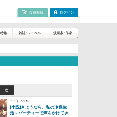
会員登録
ログイン
め特集
雑誌･レーベル
漫画家･作家
次
ライトノベル
[小説]さようなら、私の冷遇生
活～パーティーで声をかけてき