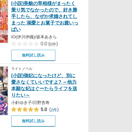
[小説]美貌の宰相様がまったく
乗り気でなかったので、好き勝
手したら、なぜか求婚されてし
まった 溺愛とお菓子でお腹いっ
ぱい
IO(伊川伊織)/坂本あきら
0.0
(
)
0件
無料試し読み
ライトノベル
[小説]側妃になったけど、別に
愛さなくていいですよ? ～他力
本願な妃はぐーたらライフを送
りたい～
小針ゆき子/日野杏寿
5.0
(
)
2件
無料試し読み