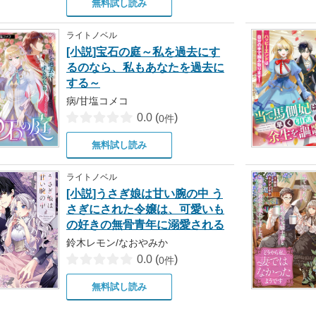
無料試し読み
ライトノベル
[小説]宝石の庭～私を過去にす
るのなら、私もあなたを過去に
する～
病/甘塩コメコ
0.0
(
)
0件
無料試し読み
ライトノベル
[小説]うさぎ娘は甘い腕の中 う
さぎにされた令嬢は、可愛いも
の好きの無骨青年に溺愛される
鈴木レモン/なおやみか
0.0
(
)
0件
無料試し読み