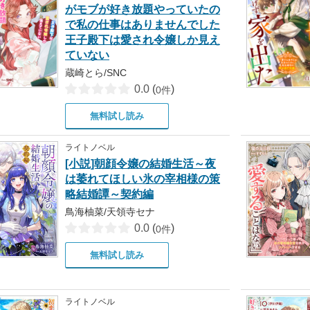
がモブが好き放題やっていたの
で私の仕事はありませんでした
王子殿下は愛され令嬢しか見え
ていない
蔵崎とら/SNC
0.0
(
)
0件
無料試し読み
ライトノベル
[小説]朝顔令嬢の結婚生活～夜
は萎れてほしい氷の宰相様の策
略結婚譚～契約編
鳥海柚菜/天領寺セナ
0.0
(
)
0件
無料試し読み
ライトノベル