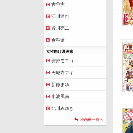
古谷実
江川達也
皆川亮二
倉科遼
女性向け漫画家
安野モヨコ
円城寺マキ
新條まゆ
水波風南
北川みゆき
漫画家一覧へ