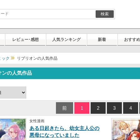
検索
レビュー･感想
人気ランキング
新着
おすす
ミック
リブリオンの人気作品
オンの人気作品
前
1
2
3
4
女性漫画
ある日起きたら、幼女主人公の
悪母になっていました