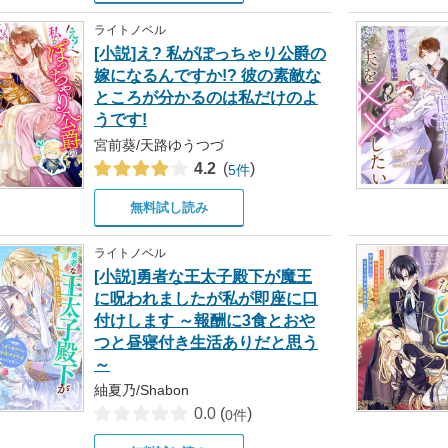
ライトノベル
[小説]え? 私がぽっちゃり公爵の
嫁になるんですか!? 彼の素敵な
ところが分かるのは私だけのよ
うです!
宮前葵/天路ゆうつづ
4.2
(
)
5件
無料試し読み
ライトノベル
[小説]勇者な王太子殿下が魔王
に呪われましたが私が即座に口
付けします ～報酬に3食とおや
つと昼寝付き生活ありだと思う
～
紬夏乃/Shabon
0.0
(
)
0件