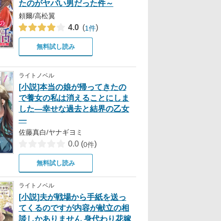
たのがヤバい男だった件～
頼爾/高松翼
4.0
(
)
1件
無料試し読み
ライトノベル
[小説]本当の娘が帰ってきたの
で養女の私は消えることにしま
した―幸せな過去と結界の乙女
―
佐藤真白/ヤナギヨミ
0.0
(
)
0件
無料試し読み
ライトノベル
[小説]夫が戦場から手紙を送っ
てくるのですが内容が献立の相
談しかありません 身代わり花嫁