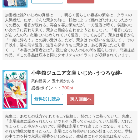
加害者は誰? いじめの真相は……。明るく愛らしい容姿の茉奈は、クラスの
人気者だ。だが、そんな茉奈の前に、転校によって離ればなれになったかつ
ての親友・道香が現れる。再会を喜ぶ茉奈だが、一方道香は暗く、笑顔のな
い女の子に変わり果て、茉奈と目線をあわせようともしない。「道香になに
があったの?」次第にいじめられていく道香。そしてある日、茉奈は道香から
「一緒に帰ろう」との誘い受ける。だが、茉奈はその誘いを無視して-。その
日以来、姿を消す道香。道香を探すうちに茉奈は、ある真実にたどり着
く…。「本当の加害者とは?」読む全ての人の心の闇を照らし出す、問題提起
作品。※この作品は底本と同じクオリティのイラストが収録されています。
小学館ジュニア文庫 いじめ -うつろな絆-
武内昌美 ／ 五十嵐かおる
必要ポイント：
700pt
無料試し読み
購入画面へ
先生は、あなたの味方?それとも…?信頼し、姉のように慕っていた、先生。
「永尾先生に認められたい」いつもそう思ってがんばっていた陽香。だけど
ちょっとした事がきっかけで、陽香は永尾とすれ違うようになる。そして、
それが地獄の始まりだった。永尾による無視やいじめが始まったのだ。学校
の中で力を持つ永尾が陽香をいじめると、生徒達にもその空気は広がった。