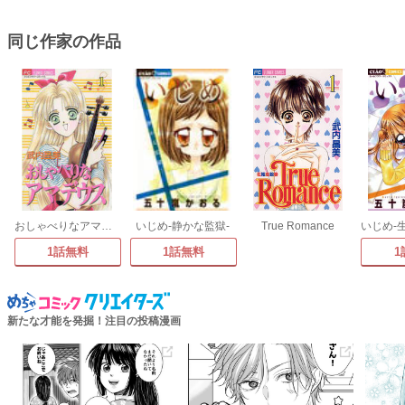
同じ作家の作品
おしゃべりなアマデウス
いじめ-静かな監獄-
True Romance
1話無料
1話無料
1
新たな才能を発掘！注目の投稿漫画