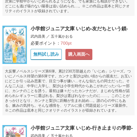
次第に学校中からいじめられるようになる。でも家族にも相談ができない。
どこにも逃げ場のない陽香は追い詰められ…。※この作品は底本と同じクオ
リティのイラストが収録されています。
小学館ジュニア文庫 いじめ-友だちという鎖-
武内昌美 ／ 五十嵐かおる
必要ポイント：
700pt
無料試し読み
購入画面へ
大反響ノベルスシリーズ第6弾。累計230万部越えの「いじめ」シリーズ。つ
いにノベルス待望の第6弾です。カンナと梨沙は幼い頃からの親友だ。お互い
にどこか引っ込み思案で、目立つ事が嫌い…そんな似たもの同士だった。そ
んな二人は、中学に入学し、梨沙は小学生時代からあこがれだったバレー部
に、カンナのことを誘う。最初は嫌々だったカンナだが、まじめな性格が認
められレギュラーに選ばれる。梨沙は選ばれなかったのに……。このことが
きっかけとなり、カンナと梨沙に距離が生まれ始め…。誰の心の中にもあ
る、嫉みの気持ち。そんな感情を、リアルに描く問題提起シリーズ最新作。
※この作品は底本と同じクオリティのイラストが収録されています。
小学館ジュニア文庫 いじめ-行き止まりの季節-
武内昌美 ／ 五十嵐かおる