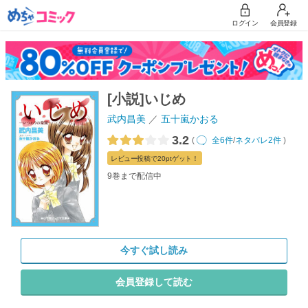
ログイン
会員登録
[小説]いじめ
武内昌美
五十嵐かおる
3.2
(
全6件
/
ネタバレ2件
)
レビュー
投稿で20pt
ゲット！
9巻まで配信中
今すぐ試し読み
会員登録して読む