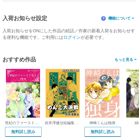
入荷お知らせ設定
機能について
？
入荷お知らせをONにした作品の続話／作家の新着入荷をお知らせす
る便利な機能です。ご利用には
ログイン
が必要です。
おすすめ作品
>
世紀のファーストキス【新装版】
岩井澤健治短編集 めんこ大決戦
神崎くんは独身
緑
無料試し読み
無料試し読み