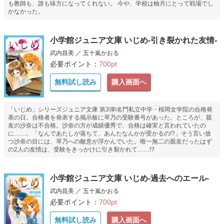
も教師も、誰も味方になってくれない。 今や、学校は柚月にとって戦場でし
かなかった。
小学館ジュニア文庫 いじめ-引き裂かれた友情-
武内昌美 ／ 五十嵐かおる
必要ポイント：
700pt
無料試し読み
購入画面へ
「いじめ」シリーズジュニア文庫 第3弾!名門私立中学・桜岡女学院の合格発
表の日。合格者を発表する掲示板に琴乃の受験番号があった。ところが、親
友の沙奈は不合格。沙奈の方が成績優秀で、合格は確実と言われていたの
に……。「なんであたしが落ちて、あんたなんかが受かるの!?」そう言い放
つ沙奈の目には、琴乃への敵意が浮かんでいた。唯一無二の親友だったはず
の2人の友情は、受験をきっかけに引き裂かれて……!?
小学館ジュニア文庫 いじめ-過去へのエール-
武内昌美 ／ 五十嵐かおる
必要ポイント：
700pt
無料試し読み
購入画面へ