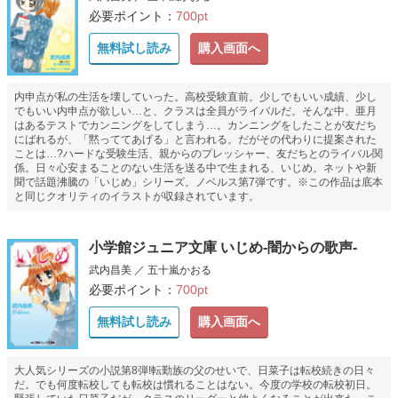
必要ポイント：
700pt
無料試し読み
購入画面へ
内申点が私の生活を壊していった。高校受験直前。少しでもいい成績、少し
でもいい内申点が欲しい…と、クラスは全員がライバルだ。そんな中、亜月
はあるテストでカンニングをしてしまう…。カンニングをしたことが友だち
にばれるが、「黙っててあげる」と言われる。だがその代わりに提案された
ことは…?ハードな受験生活、親からのプレッシャー、友だちとのライバル関
係。日々心安まることのない生活を送る中で生まれる、いじめ。ネットや新
聞で話題沸騰の「いじめ」シリーズ。ノベルス第7弾です。※この作品は底本
と同じクオリティのイラストが収録されています。
小学館ジュニア文庫 いじめ-闇からの歌声-
武内昌美 ／ 五十嵐かおる
必要ポイント：
700pt
無料試し読み
購入画面へ
大人気シリーズの小説第8弾!転勤族の父のせいで、日菜子は転校続きの日々
だ。でも何度転校しても転校は慣れることはない。今度の学校の転校初日。