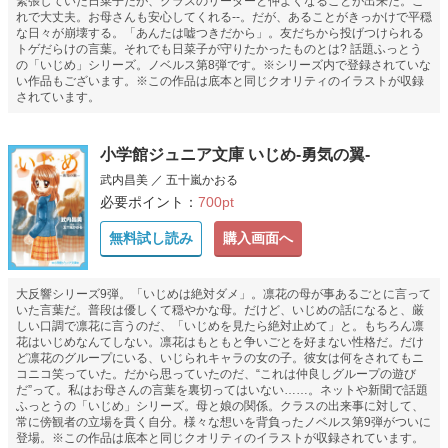
緊張していた日菜子だが、クラスのリーダーと仲よくなることが出来た。こ
れで大丈夫。お母さんも安心してくれる--。だが、あることがきっかけで平穏
な日々が崩壊する。「あんたは嘘つきだから」。友だちから投げつけられる
トゲだらけの言葉。それでも日菜子が守りたかったものとは? 話題ふっとう
の「いじめ」シリーズ。ノベルス第8弾です。※シリーズ内で登録されていな
い作品もございます。※この作品は底本と同じクオリティのイラストが収録
されています。
小学館ジュニア文庫 いじめ-勇気の翼-
武内昌美 ／ 五十嵐かおる
必要ポイント：
700pt
無料試し読み
購入画面へ
大反響シリーズ9弾。「いじめは絶対ダメ」。凛花の母が事あるごとに言って
いた言葉だ。普段は優しくて穏やかな母。だけど、いじめの話になると、厳
しい口調で凛花に言うのだ、「いじめを見たら絶対止めて」と。もちろん凛
花はいじめなんてしない。凛花はもともと争いごとを好まない性格だ。だけ
ど凛花のグループにいる、いじられキャラの女の子。彼女は何をされてもニ
コニコ笑っていた。だから思っていたのだ、“これは仲良しグループの遊び
だ”って。私はお母さんの言葉を裏切ってはいない……。ネットや新聞で話題
ふっとうの「いじめ」シリーズ。母と娘の関係。クラスの出来事に対して、
常に傍観者の立場を貫く自分。様々な想いを背負ったノベルス第9弾がついに
登場。※この作品は底本と同じクオリティのイラストが収録されています。