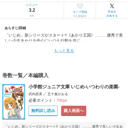
レビュー
3.2
作品を
キープ登録
6件
共有する
5人登録中
あらすじ/詳細
「いじめ」新シリーズがスタート!!《あかり王国》………優秀で美
しい少女あかりを中心にいつも行動を共に…
もっと見る
巻数一覧／本編購入
小学館ジュニア文庫 いじめ-いつわりの楽園-
武内昌美 ／ 五十嵐かおる
必要ポイント：
700pt
無料試し読み
購入画面へ
「いじめ」新シリーズがスタート!!《あかり王国》………優秀で美しい少女あ