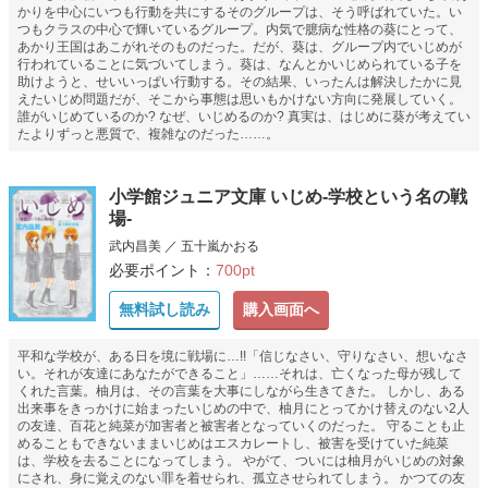
かりを中心にいつも行動を共にするそのグループは、そう呼ばれていた。い
つもクラスの中心で輝いているグループ。内気で臆病な性格の葵にとって、
あかり王国はあこがれそのものだった。だが、葵は、グループ内でいじめが
行われていることに気づいてしまう。葵は、なんとかいじめられている子を
助けようと、せいいっぱい行動する。その結果、いったんは解決したかに見
えたいじめ問題だが、そこから事態は思いもかけない方向に発展していく。
誰がいじめているのか? なぜ、いじめるのか? 真実は、はじめに葵が考えてい
たよりずっと悪質で、複雑なのだった……。
小学館ジュニア文庫 いじめ-学校という名の戦
場-
武内昌美 ／ 五十嵐かおる
必要ポイント：
700pt
無料試し読み
購入画面へ
平和な学校が、ある日を境に戦場に…!!「信じなさい、守りなさい、想いなさ
い。それが友達にあなたができること」……それは、亡くなった母が残して
くれた言葉。柚月は、その言葉を大事にしながら生きてきた。 しかし、ある
出来事をきっかけに始まったいじめの中で、柚月にとってかけ替えのない2人
の友達、百花と純菜が加害者と被害者となっていくのだった。 守ることも止
めることもできないままいじめはエスカレートし、被害を受けていた純菜
は、学校を去ることになってしまう。 やがて、ついには柚月がいじめの対象
にされ、身に覚えのない罪を着せられ、孤立させられてしまう。 かつての友