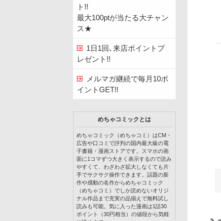
ト!!
最大100ptが当たる大チャン
ス★
1日1回､来店ポイントプ
レゼント!!
メルマガ継続で毎月10ポ
イントGET!!
めちゃコミックとは
めちゃコミック（めちゃコミ）はCM・
広告や口コミで評判の国内最大級の電
子書籍・漫画ストアです。スマホの画
面に1コマずつ大きく表示するので読み
やすくて、わざわざ拡大しなくても片
手でサクサク操作できます。話題の新
作や感動の名作からめちゃコミック
（めちゃコミ）でしか読めないオリジ
ナル作品まで充実の品揃えで無料試し
読みも可能。気に入った漫画は1話30
ポイント（30円相当）の値段から気軽