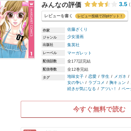
3.5
みんなの評価
(
レビューを書く
レビュー投稿で20ptゲット！
佐藤ざくり
作家
少女漫画
ジャンル
集英社
出版社
マーガレット
レーベル
全177話完結
配信話数
全12巻完結
配信巻数
地味女子
恋愛
学生
メガネ
タグ
女の争い
ラブコメ
胸キュン
続きが気になる
アツい！
ペー
今すぐ無料で読む