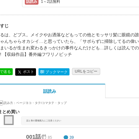
1～2話無料
すじ
るは、どブス。メイクやお洒落などもっての他とモッサリ髪に眼鏡の誰
ゃんちゃらオカシイ…と思っていたら、「サボらずに掃除してるの偉い
まいるが生まれ変わるきっかけの事件なんだけども…詳しくは読んでの
! 【収録作品】番外編フワリノビッチ
URLをコピー
ポスト
Eで送る
B!
ブックマーク
話読み
読み方：
ページヨコ・タテ/コマタテ・タップ
まとめ買い
話と巻の重複購入にご注意ください
001話
85
39