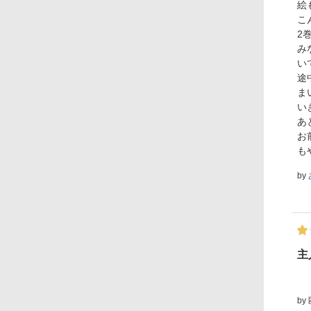
絵
こ
2
み
い
途
ま
い
あ
お
も
by
主
by