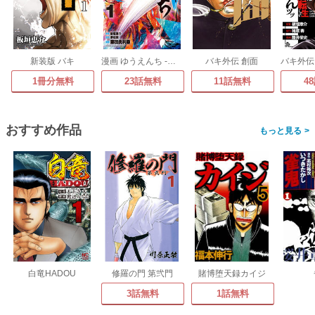
新装版 バキ
漫画 ゆうえんち -バキ外伝-
バキ外伝 創面
1冊分無料
23話無料
11話無料
4
おすすめ作品
>
白竜HADOU
修羅の門 第弐門
賭博堕天録カイジ
3話無料
1話無料