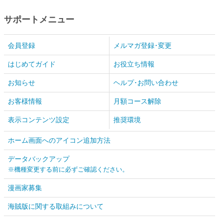
サポートメニュー
会員登録
メルマガ登録･変更
はじめてガイド
お役立ち情報
お知らせ
ヘルプ･お問い合わせ
お客様情報
月額コース解除
表示コンテンツ設定
推奨環境
ホーム画面へのアイコン追加方法
データバックアップ
※機種変更する前に必ずご確認ください。
漫画家募集
海賊版に関する取組みについて