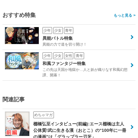
おすすめ特集
>
少年
少女
青年
異能バトル特集
異能の力で道を切り開け！
少年
少女
女性
青年
和風ファンタジー特集
この先は天国か地獄か…人と妖が織りなす和風幻想
譚、開幕！
関連記事
めちゃマガ
棚橋弘至インタビュー(前編):エース棚橋は主人
公体質!武に生きる漢（おとこ）の“100年に一冊
の漫画”は「グラップラー刃牙」