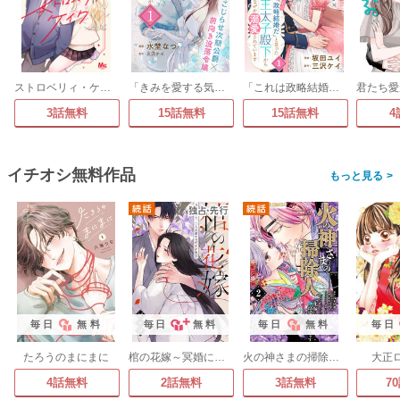
ストロベリィ・ケイク 別マ連載版
「きみを愛する気はない」と言った次期公爵様がなぜか溺愛してきます(単話版)
「これは政略結婚だ」と言った王太子殿下からなぜか溺愛されています(単話版)
3話無料
15話無料
15話無料
4
イチオシ無料作品
>
毎日
無料
毎日
無料
毎日
無料
毎日
たろうのまにまに
棺の花嫁～冥婚により、二人は遠からず愛を知る
火の神さまの掃除人ですが、いつの間にか花嫁として溺愛されています【単話】
大正
4話無料
2話無料
3話無料
7