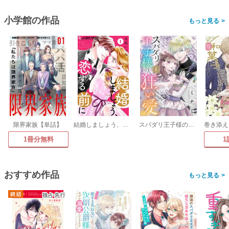
小学館の作品
>
限界家族【単話】
結婚しましょう、恋する前に【マイクロ】
スパダリ王子様の狂い愛【単話】
1冊分無料
1
おすすめ作品
>