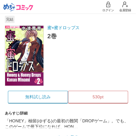
ログイン
会員登録
完結
蜜×蜜ドロップス
2巻
無料試し読み
530pt
あらすじ/詳細
「HONEY」柚留(ゆずる)の最初の難関「DROPゲーム」。でも、
このゲームで最下位になれば、HON…