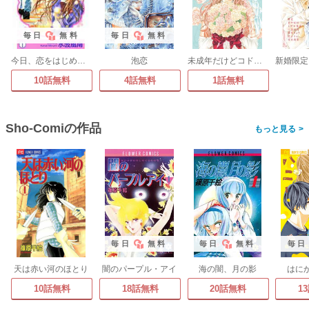
毎日
無料
毎日
無料
今日、恋をはじめます
泡恋
未成年だけどコドモじゃない
10話無料
4話無料
1話無料
Sho-Comiの作品
>
毎日
無料
毎日
無料
毎日
天は赤い河のほとり
闇のパープル・アイ
海の闇、月の影
はに
10話無料
18話無料
20話無料
1