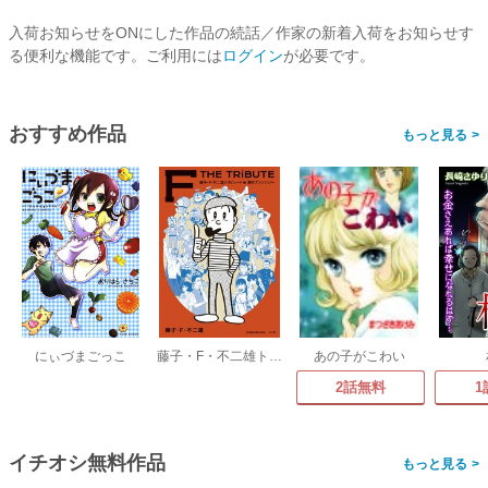
入荷お知らせをONにした作品の続話／作家の新着入荷をお知らせす
る便利な機能です。ご利用には
ログイン
が必要です。
おすすめ作品
>
にぃづまごっこ
藤子・F・不二雄トリビュート&原作アンソロジー F THE TRIBUTE
あの子がこわい
2話無料
1
イチオシ無料作品
>