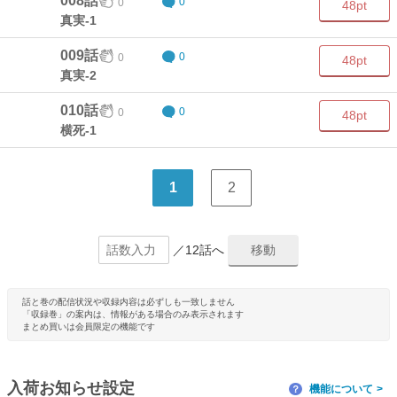
008話
0
0
48pt
真実-1
009話
0
0
48pt
真実-2
010話
0
0
48pt
横死-1
1
2
／12話へ
話と巻の配信状況や収録内容は必ずしも一致しません
「収録巻」の案内は、情報がある場合のみ表示されます
まとめ買いは会員限定の機能です
入荷お知らせ設定
機能について
？