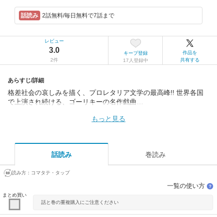
2話無料/毎日無料で7話まで
レビュー
3.0
作品を
キープ登録
2件
共有する
17人登録中
あらすじ/詳細
格差社会の哀しみを描く、プロレタリア文学の最高峰!! 世界各国
で上演され続ける、ゴーリキーの名作戯曲…
もっと見る
話読み
巻読み
読み方：
コマタテ・タップ
一覧の使い方
？
まとめ買い
話と巻の重複購入にご注意ください