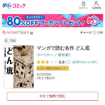
ログイン
会員登録
7
毎日無料
話まで
チャージ
12時
？
話 完結
マンガで読む名作 どん底
ゴーリキー
横井謙仁
3.0
(
全2件
/
ネタバレ1件
)
レビュー
投稿で20pt
ゲット！
全12話完結
1巻まで配信中
今すぐ無料で読む