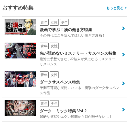
おすすめ特集
>
青年
女性
少年
漫画で学ぶ！漢の働き方特集
今の時代にこそ読んでほしい働き方漫画！
青年
女性
先が読めないミステリー・サスペンス特集
絶対に予想できない!?結末が気になるミステリー・
サスペンス
青年
女性
ダークサスペンス特集
予測不可能な展開にハマる！衝撃のダークサスペン
ス作品
青年
少年
ダークコミック特集 Vol.2
残酷な描写やエグい展開から目が離せない…！