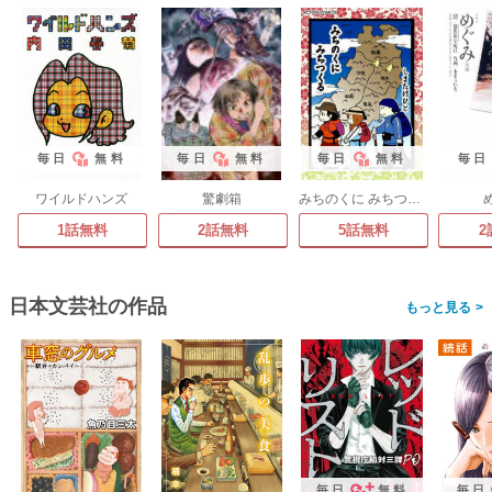
毎日
無料
毎日
無料
毎日
無料
毎日
ワイルドハンズ
驚劇箱
みちのくに みちつくる
1話無料
2話無料
5話無料
2
日本文芸社の作品
>
毎日
無料
毎日