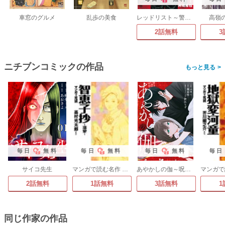
車窓のグルメ
乱歩の美食
レッドリスト～警視庁組対三課PO～
高嶺
2話無料
3
ニチブンコミックの作品
>
毎日
無料
毎日
無料
毎日
無料
毎日
サイコ先生
マンガで読む名作 智恵子抄～深愛～
あやかしの伽～呪われた花嫁と黒き祓い屋～
2話無料
1話無料
3話無料
1
同じ作家の作品