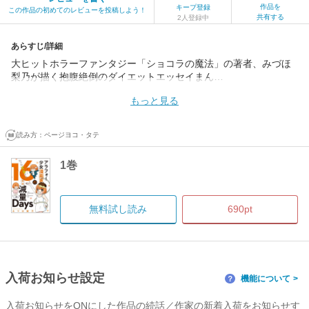
作品を
キープ登録
この作品の初めてのレビューを投稿しよう！
共有する
2人登録中
あらすじ/詳細
大ヒットホラーファンタジー「ショコラの魔法」の著者、みづほ
梨乃が描く抱腹絶倒のダイエットエッセイまん…
もっと見る
読み方：
ページヨコ・タテ
1巻
無料試し読み
690pt
入荷お知らせ設定
機能について
？
入荷お知らせをONにした作品の続話／作家の新着入荷をお知らせす