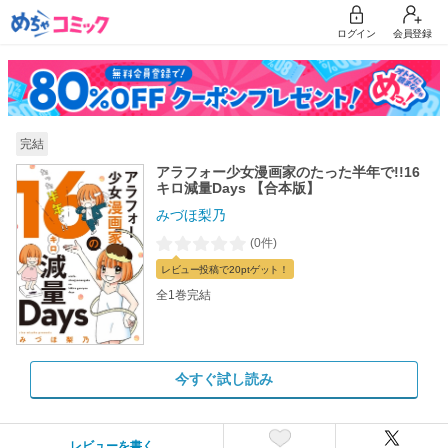
ログイン
会員登録
完結
アラフォー少女漫画家のたった半年で!!16
キロ減量Days 【合本版】
みづほ梨乃
(0件)
レビュー
投稿で20pt
ゲット！
全1巻完結
今すぐ試し読み
レビューを書く