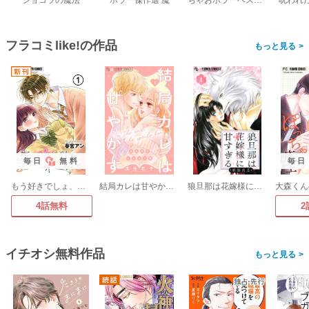
ショコラの魔法
ホラー傑作選 魔
ちゃおホラーベストセレクション ほんとうにこわい恋愛
呪われ
フラコミlike!の作品
>
毎日
無料
毎日
もう好きでしょ、オレのこと【マイクロ】
結局カレは甘やかす～瓜生花子よみきり集～
狼旦那は花嫁様に甘すぎる【マイクロ】
4話無料
2
イチオシ無料作品
>