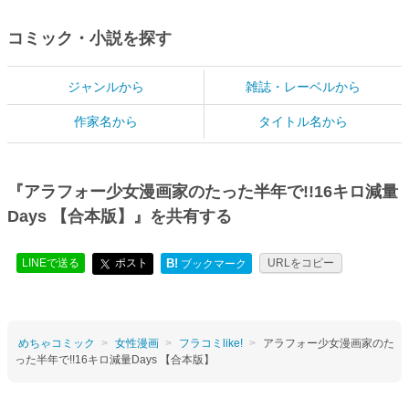
コミック・小説を探す
ジャンルから
雑誌・レーベルから
作家名から
タイトル名から
『アラフォー少女漫画家のたった半年で!!16キロ減量
Days 【合本版】』を共有する
LINEで送る
ポスト
B!
URLをコピー
ブックマーク
めちゃコミック
女性漫画
フラコミlike!
アラフォー少女漫画家のた
った半年で!!16キロ減量Days 【合本版】