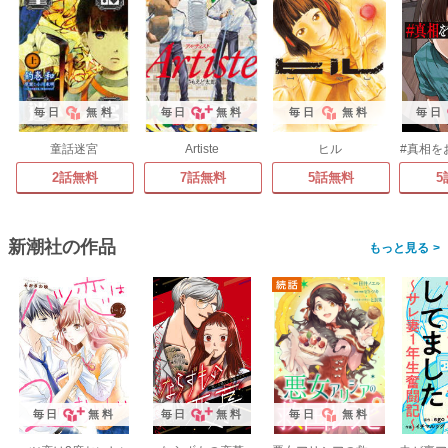
毎日
無料
毎日
無料
毎日
無料
毎日
童話迷宮
Artiste
ヒル
#真相を
2話無料
7話無料
5話無料
5
新潮社の作品
>
毎日
無料
毎日
無料
毎日
無料