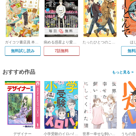
毎日
無料
ガイコツ書店員 本田さん
病める惑星より愛をこめて
たったひとつのことしか知らない
ほ
無料試し読み
7話無料
無料
おすすめ作品
>
デザイナー
小学受験のイロハ! ～6歳の受験生、合格目指してがんばります～【分冊版】
世界一幸せな飼い主にしてくれた猫