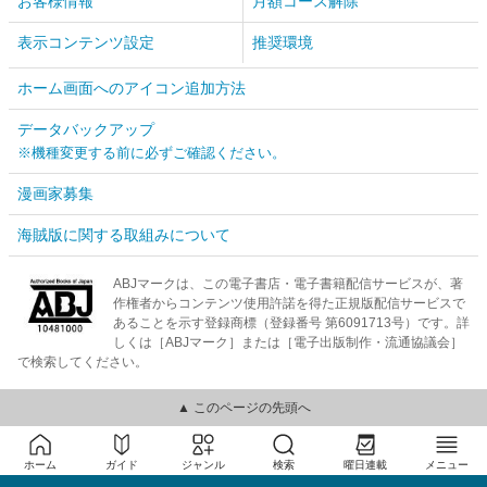
お客様情報
月額コース解除
表示コンテンツ設定
推奨環境
ホーム画面へのアイコン追加方法
データバックアップ
※機種変更する前に必ずご確認ください。
漫画家募集
海賊版に関する取組みについて
ABJマークは、この電子書店・電子書籍配信サービスが、著
作権者からコンテンツ使用許諾を得た正規版配信サービスで
あることを示す登録商標（登録番号 第6091713号）です。詳
しくは［ABJマーク］または［電子出版制作・流通協議会］
で検索してください。
▲ このページの先頭へ
ホーム
ガイド
ジャンル
検索
曜日連載
メニュー