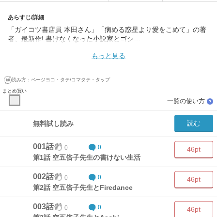
あらすじ/詳細
「ガイコツ書店員 本田さん」「病める惑星より愛をこめて」の著
者、最新作! 書けなくなった小説家とゴシ…
もっと見る
読み方：
ページヨコ・タテ/コマタテ・タップ
まとめ買い
一覧の使い方
？
読む
無料試し読み
001話
0
0
46pt
第1話 空五倍子先生の書けない生活
002話
0
0
46pt
第2話 空五倍子先生とFiredance
003話
0
0
46pt