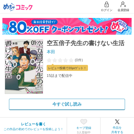
ログイン
会員登録
空五倍子先生の書けない生活
本田
(0件)
レビュー
投稿で20pt
ゲット！
15話まで配信中
今すぐ試し読み
レビューを書く
作品を
キープ登録
この作品の初めてのレビューを投稿しよう！
共有する
3人登録中