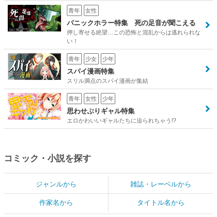
青年
女性
パニックホラー特集 死の足音が聞こえる
押し寄せる絶望…この恐怖と混乱からは逃れられな
い！
青年
少女
少年
スパイ漫画特集
スリル満点のスパイ漫画が集結
青年
女性
少年
思わせぶりギャル特集
エロかわいいギャルたちに迫られちゃう!?
コミック・小説を探す
ジャンルから
雑誌・レーベルから
作家名から
タイトル名から