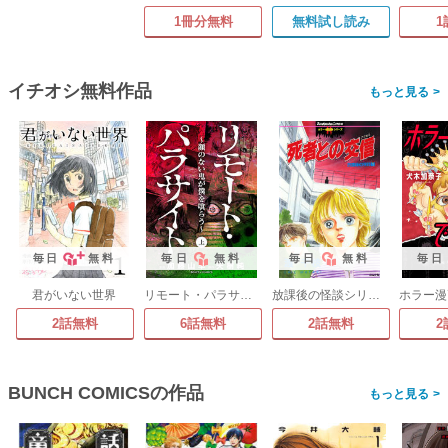
1冊分無料
無料試し読み
1
イチオシ無料作品
>
毎日
無料
毎日
無料
毎日
無料
毎日
君がいない世界
リモート・パラサイト～顔のない鬼が僕を喰らう～
放課後の怪談シリーズ1～死者との交信～
2話無料
6話無料
2話無料
2
BUNCH COMICSの作品
>