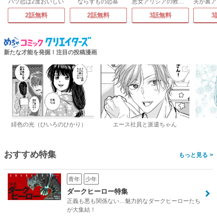
ハツ恋は2度おいしい
ならずもの恋慕
悪女アリシアの救国レシピ
2話無料
2話無料
3話無料
3
新たな才能を発掘！注目の投稿漫画
緋色の光（ひいろのひかり）
エース社員と派遣ちゃん
おすすめ特集
>
青年
少年
ダークヒーロー特集
正義も悪も関係ない…魅力的なダークヒーローたち
が大集結！