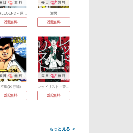
毎日
無料
毎日
無料
白竜LEGEND～原子力マフィア編
謝男
2話無料
2話無料
毎日
無料
毎日
無料
不動(凶行編)
レッドリスト～警視庁組対三課PO～
2話無料
2話無料
>