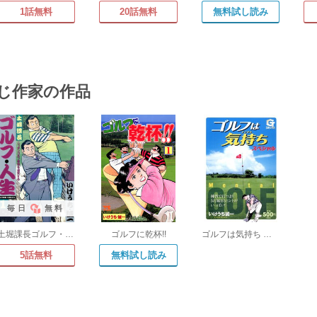
1話無料
20話無料
無料試し読み
じ作家の作品
毎日
無料
土堀課長ゴルフ・人生
ゴルフに乾杯!!
ゴルフは気持ち スペシャル
5話無料
無料試し読み