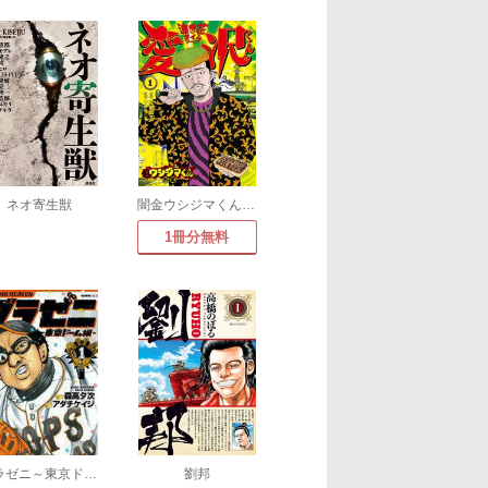
ネオ寄生獣
闇金ウシジマくん外伝 浪花タイムリープ愛沢くん
1冊分無料
グラゼニ～東京ドーム編～
劉邦