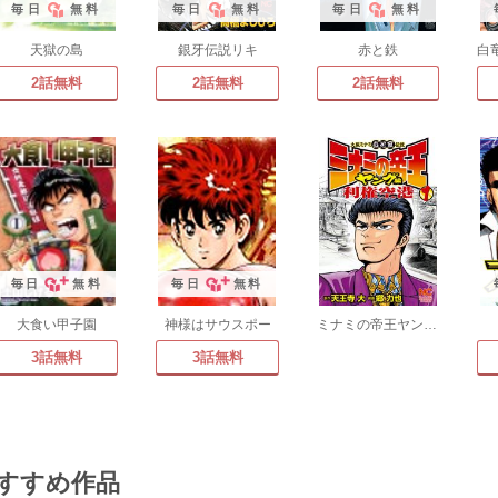
毎日
無料
毎日
無料
毎日
無料
天獄の島
銀牙伝説リキ
赤と鉄
2話無料
2話無料
2話無料
毎日
無料
毎日
無料
大食い甲子園
神様はサウスポー
ミナミの帝王ヤング編利権空港
3話無料
3話無料
すすめ作品