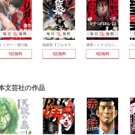
毎日
無料
毎日
無料
毎日
無料
トリガー～僕の復讐劇～
地獄祭【フルカラー】【タテコミ】
凍牌～ミナゴロシ篇～
5話無料
3話無料
4話無料
本文芸社の作品