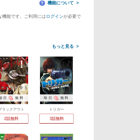
機能について
？
な機能です。ご利用には
ログイン
が必要で
>
毎日
無料
毎日
無料
ブラックアウト
トリガー
2話無料
3話無料