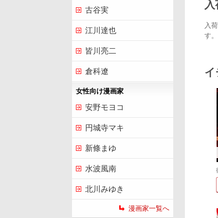
入
古谷実
入荷
江川達也
す。
皆川亮二
イ
倉科遼
女性向け漫画家
安野モヨコ
円城寺マキ
新條まゆ
水波風南
北川みゆき
漫画家一覧へ