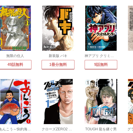
無限の住人
新装版 バキ
神アプリ クリミナルハンター
49話無料
1冊分無料
9話無料
あんこう～快釣海上捜査線～
クローズZERO2 鈴蘭×鳳仙
TOUGH 龍を継ぐ男