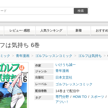
検索
レビュー･感想
人気ランキング
新着
おすす
フは気持ち 6巻
ミック
青年漫画
ゴルフレッスンコミック
ゴルフは気持ち
いけうち誠一
作家
青年漫画
ジャンル
日本文芸社
出版社
ゴルフレッスンコミック
レーベル
14巻まで配信中
配信巻数
専門分野
HOW TO
スポーツ
タグ
アツい！