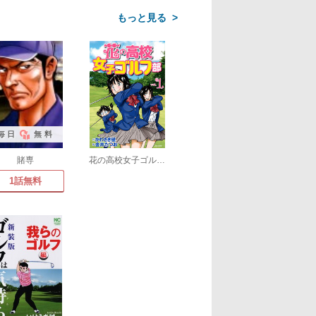
>
毎日
無料
賭専
花の高校女子ゴルフ部
1話無料