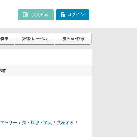
会員登録
ログイン
め特集
雑誌･レーベル
漫画家･作家
6巻
アラサー
夫・旦那・主人
共感する