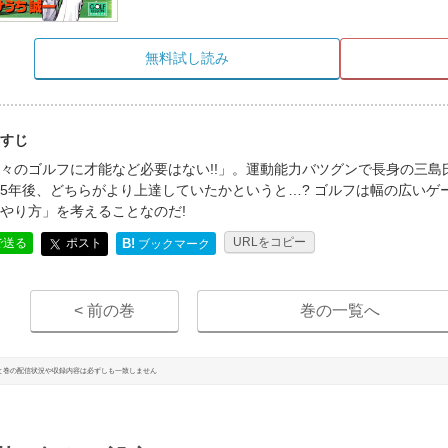
無料試し読み
すじ
々のゴルフに才能など必要はない!!」。運動能力バツグンで長身の三
5年後、どちらがより上達していたかというと…? ゴルフは幅の広いゲ
やり方」を考えることなのだ!
URLをコピー
ポスト
で送る
B!
ブックマーク
< 前の巻
巻の一覧へ
と巻の配信状況や収録内容は必ずしも一致しません