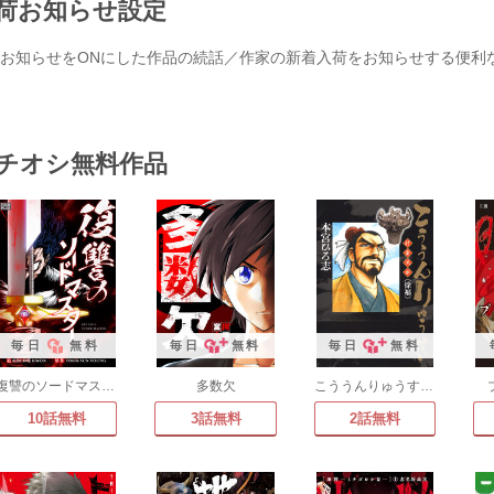
荷お知らせ設定
お知らせをONにした作品の続話／作家の新着入荷をお知らせする便利
チオシ無料作品
毎日
無料
毎日
無料
毎日
無料
復讐のソードマスター
多数欠
こううんりゅうすい〈徐福〉
10話無料
3話無料
2話無料