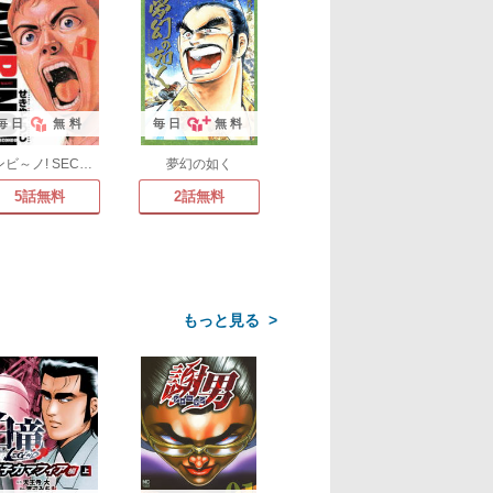
毎日
無料
毎日
無料
バンビ～ノ! SECONDO
夢幻の如く
5話無料
2話無料
>