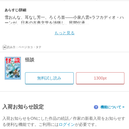
あらすじ/詳細
雪おんな、耳なし芳一、ろくろ首――小泉八雲=ラフカディオ・ハ
ーンが、日本の古典文学を渉猟し、民間伝承…
もっと見る
読み方：
ページヨコ・タテ
怪談
無料試し読み
1300pt
入荷お知らせ設定
機能について
？
入荷お知らせをONにした作品の続話／作家の新着入荷をお知らせす
る便利な機能です。ご利用には
ログイン
が必要です。