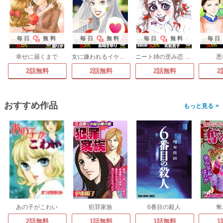
毎日
無料
毎日
無料
毎日
無料
毎日
幸せに届くまで
女に嫌われるイケてる私 ～ハッピーのアイテム～
ニート姉の歪み恋 ～引きこもりのストーキング術～
悪
2話無料
2話無料
2話無料
2
おすすめ作品
>
あの子がこわい
犯罪家族
6番目の殺人
奪
2話無料
1話無料
1話無料
1