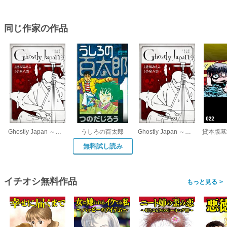
同じ作家の作品
Ghostly Japan ～小泉八雲怪談集～ 単行本版
うしろの百太郎
Ghostly Japan ～小泉八雲怪談集～
無料試し読み
イチオシ無料作品
>