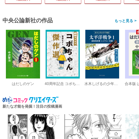
中央公論新社の作品
>
はだしのゲン
40周年記念 コボちゃん傑作選
水木しげるの少年戦記 太平洋戦争
合本版 
新たな才能を発掘！注目の投稿漫画