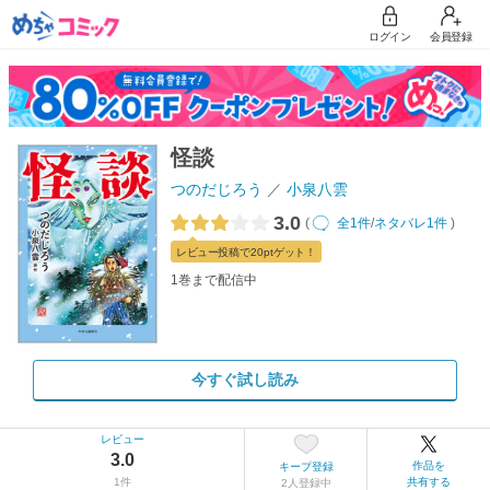
ログイン
会員登録
怪談
つのだじろう
小泉八雲
3.0
(
全1件
/
ネタバレ1件
)
レビュー
投稿で20pt
ゲット！
1巻まで配信中
今すぐ試し読み
レビュー
3.0
作品を
キープ登録
1件
共有する
2人登録中