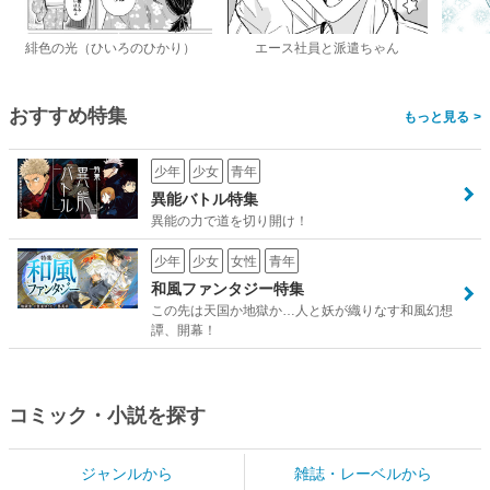
緋色の光（ひいろのひかり）
エース社員と派遣ちゃん
おすすめ特集
>
少年
少女
青年
異能バトル特集
異能の力で道を切り開け！
少年
少女
女性
青年
和風ファンタジー特集
この先は天国か地獄か…人と妖が織りなす和風幻想
譚、開幕！
コミック・小説を探す
ジャンルから
雑誌・レーベルから