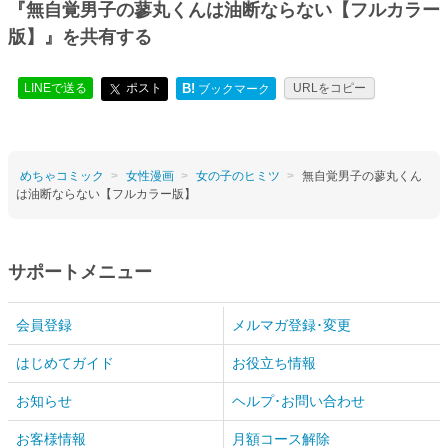
『無自覚男子の蓼丸くんは油断ならない【フルカラー
版】』を共有する
LINEで送る
ポスト
B!
URLをコピー
ブックマーク
めちゃコミック
女性漫画
女の子のヒミツ
無自覚男子の蓼丸くん
は油断ならない【フルカラー版】
サポートメニュー
会員登録
メルマガ登録･変更
はじめてガイド
お役立ち情報
お知らせ
ヘルプ･お問い合わせ
お客様情報
月額コース解除