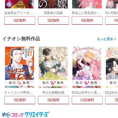
追放悪女アイーダの正義～死亡確定の悪役令嬢は夫の愛より改革を所望する～
背教者の花嫁
再会した男友達から溺愛が始まりました
6話無料
5話無料
8話無料
3
イチオシ無料作品
>
毎日
無料
毎日
無料
毎日
無料
毎日
キャリコンの野良!～最高の職探し～
幸せな政略結婚
皇后は皇帝から逃れたい
5話無料
5話無料
11話無料
5