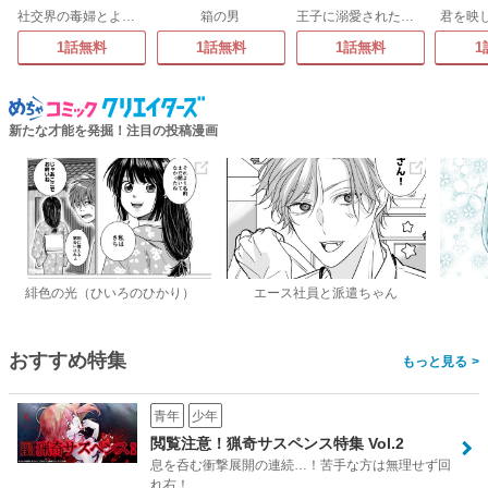
社交界の毒婦とよばれる私～素敵な辺境伯令息に腕を折られたので、責任とってもらいます～
箱の男
王子に溺愛されたくないので元プリンセスですが男装執事になります!
君を映
1話無料
1話無料
1話無料
1
新たな才能を発掘！注目の投稿漫画
緋色の光（ひいろのひかり）
エース社員と派遣ちゃん
おすすめ特集
>
青年
少年
閲覧注意！猟奇サスペンス特集 Vol.2
息を呑む衝撃展開の連続…！苦手な方は無理せず回
れ右！