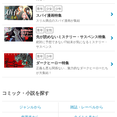
青年
少女
少年
スパイ漫画特集
スリル満点のスパイ漫画が集結
青年
女性
先が読めないミステリー・サスペンス特集
絶対に予想できない!?結末が気になるミステリー・
サスペンス
青年
少年
ダークヒーロー特集
正義も悪も関係ない…魅力的なダークヒーローたち
が大集結！
コミック・小説を探す
ジャンルから
雑誌・レーベルから