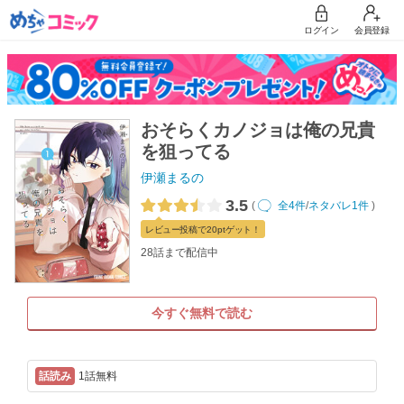
ログイン
会員登録
おそらくカノジョは俺の兄貴
を狙ってる
伊瀬まるの
3.5
(
全4件
/
ネタバレ1件
)
レビュー
投稿で20pt
ゲット！
28話まで配信中
今すぐ無料で読む
1話無料