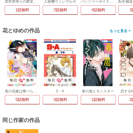
異世界帰りの教室で、魔王が恋してごめんなさい
人狼機ウィンヴルガ
パンツァーガイスト 機甲幽霊
1話無料
7話無料
4話無料
3
花とゆめの作品
>
毎日
無料
毎日
無料
毎日
鬼の花嫁は喰べられたい
S・A
春の嵐とモンスター
恋するM
5話無料
5話無料
1話無料
2
同じ作家の作品