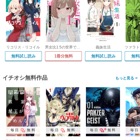
リコリス・リコイル
男女比1:5の世界でも普通に生きられると思った? ～激重感情な彼女たちが無自覚男子に翻弄されたら～
義妹生活
無料試し読み
1冊分無料
無料試し読み
無料
イチオシ無料作品
>
毎日
無料
毎日
無料
毎日
無料
毎日