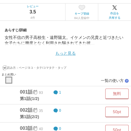
レビュー
3.5
作品を
キープ登録
4件
共有する
84人登録中
あらすじ/詳細
女性不信の男子高校生・遠野陽太。イケメンの兄貴と近づきたい
女子たちに幾度となく利用され騙されてきた彼…
もっと見る
読み方：
ページヨコ・タテ/コマタテ・タップ
まとめ買い
一覧の使い方
？
001話
93
1
無料
第1話(1/2)
002話
35
0
50pt
第1話(2/2)
003話
40
0
50pt