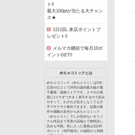
ト!!
最大100ptが当たる大チャン
ス★
1日1回､来店ポイントプ
レゼント!!
メルマガ継続で毎月10ポ
イントGET!!
めちゃコミックとは
めちゃコミック（めちゃコミ）はCM・
広告や口コミで評判の国内最大級の電
子書籍・漫画ストアです。スマホの画
面に1コマずつ大きく表示するので読み
やすくて、わざわざ拡大しなくても片
手でサクサク操作できます。話題の新
作や感動の名作からめちゃコミック
（めちゃコミ）でしか読めないオリジ
ナル作品まで充実の品揃えで無料試し
読みも可能。気に入った漫画は1話30
ポイント（30円相当）の値段から気軽