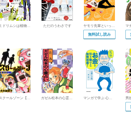
ミドリムシは植物ですか? 虫ですか?
ただのうわさです
ヤモリ先輩といっしょでいいんじゃね?
無料試し読み
スクールゾーン【極!単行本シリーズ】
ガゼル松本の心霊占い
マンガで学ぶ 心屋仁之助の お金を引き寄せる体質改善!