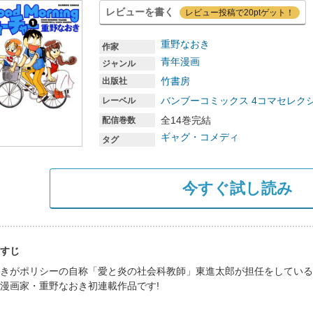
レビューを書く
レビュー投稿で20ptゲット！
重野なおき
作家
青年漫画
ジャンル
竹書房
出版社
バンブーコミックス 4コマセレク
レーベル
全14巻完結
配信巻数
ギャグ・コメディ
タグ
今すぐ試し読み
すじ
きがポリシーの自称「愛と炎の社会科教師」東進太郎が担任をしている
漫画家・重野なおき初連載作品です!