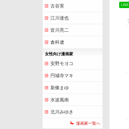
LIN
古谷実
江川達也
皆川亮二
倉科遼
女性向け漫画家
安野モヨコ
円城寺マキ
新條まゆ
水波風南
北川みゆき
漫画家一覧へ