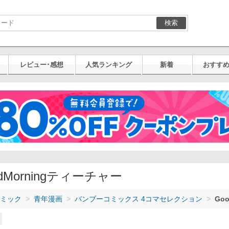
検索
レビュー･感想
人気ランキング
新着
おすす
dMorningティーチャー
ミック
青年漫画
バンブーコミックス 4コマセレクション
Go