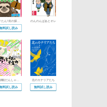
マチたん! 街の探偵となまけないナマケモノ
のんのんばあとオレ
無料試し読み
男捨離(だんしゃり)のすすめ
北のカナリアたち
無料試し読み
無料試し読み