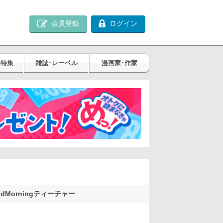
会員登録
ログイン
め特集
雑誌･レーベル
漫画家･作家
odMorningティーチャー