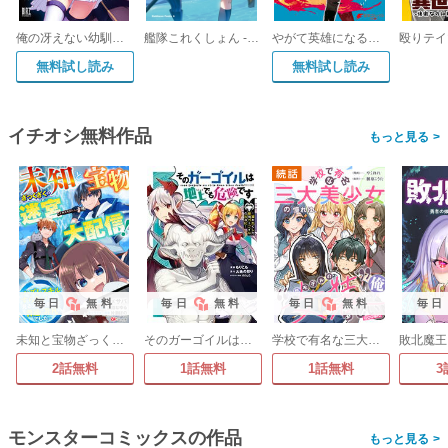
俺の冴えない幼馴染がSランク勇者になっていた件
艦隊これくしょん -艦これ- 水雷戦隊クロニクル
やがて英雄になる最強主人公に転生したけど、僕には荷が重かったようです
無料試し読み
無料試し読み
イチオシ無料作品
>
毎日
無料
毎日
無料
毎日
無料
毎日
未知と宝物ざっくざくの迷宮大配信! ～ハズレスキルすらない凡人、見る人から見れば普通に非凡でした～ コミック版 (分冊版)
そのガーゴイルは地上でも危険です～翼を失くした最強ガーゴイルの放浪記～
学校で有名な三大美少女の憧れは、人気モデルの“女装”した俺らしい@COMIC
2話無料
1話無料
1話無料
3
モンスターコミックスの作品
>