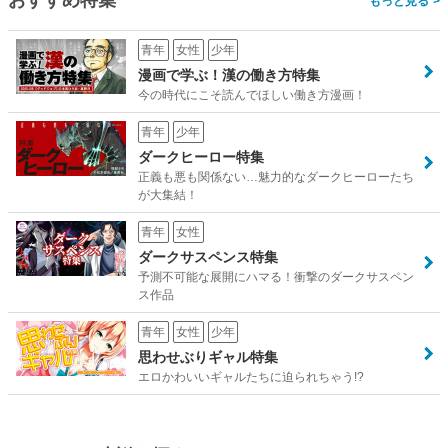
おすすめ特集
>
青年
女性
少年
漫画で学ぶ！漢の働き方特集
今の時代にこそ読んでほしい働き方漫画！
青年
少年
ダークヒーロー特集
正義も悪も関係ない…魅力的なダークヒーローたち
が大集結！
青年
女性
ダークサスペンス特集
予測不可能な展開にハマる！衝撃のダークサスペン
ス作品
青年
女性
少年
思わせぶりギャル特集
エロかわいいギャルたちに迫られちゃう!?