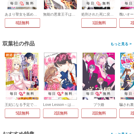
毎日
無料
毎日
無料
毎日
あまり聖女を舐めないことね
無能の悪童王子は生き残りたい～恋愛RPGの悪役モブに転生したけど、原作無視して最強を目指す～(コミック)
処刑された死に戻りの第六王子は故国を捨て、隣国のギロチン皇女と復讐を誓う
8話無料
1話無料
2
双葉社の作品
>
毎日
無料
毎日
無料
毎日
無料
毎日
王妃になる予定でしたが、偽聖女の汚名を着せられたので逃亡したら、皇太子に溺愛されました。そちらもどうぞお幸せに。(コミック)
Love Lesson～はじめて、全部いただきます～
ブラ婚
5話無料
2話無料
2話無料
2