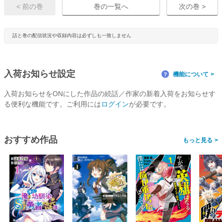
< 前の巻
巻の一覧へ
次の巻 >
話と巻の配信状況や収録内容は必ずしも一致しません
入荷お知らせ設定
機能について
？
入荷お知らせをONにした作品の続話／作家の新着入荷をお知らせす
る便利な機能です。ご利用には
ログイン
が必要です。
おすすめ作品
>