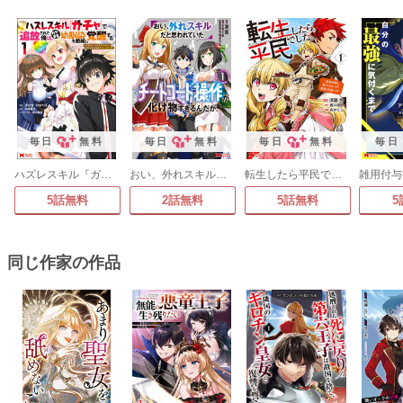
毎日
無料
毎日
無料
毎日
無料
毎日
ハズレスキル『ガチャ』で追放された俺は、わがまま幼馴染を絶縁し覚醒する ～万能チートスキルをゲットして、目指せ楽々最強スローライフ!～(コミック)
おい、外れスキルだと思われていた《チートコード操作》が化け物すぎるんだが。(コミック)
転生したら平民でした。～生活水準に耐えられないので貴族を目指します～(コミック)
5話無料
2話無料
5話無料
5
同じ作家の作品