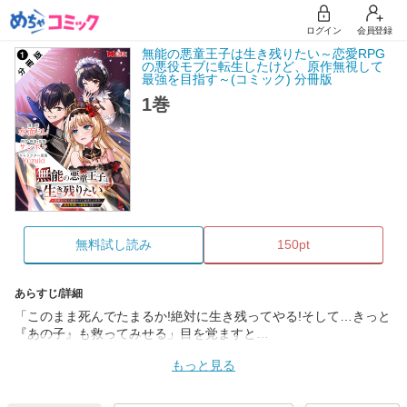
ログイン
会員登録
無能の悪童王子は生き残りたい～恋愛RPG
の悪役モブに転生したけど、原作無視して
最強を目指す～(コミック) 分冊版
1巻
無料試し読み
150pt
あらすじ/詳細
「このまま死んでたまるか!絶対に生き残ってやる!そして…きっと
『あの子』も救ってみせる」目を覚ますと…
もっと見る