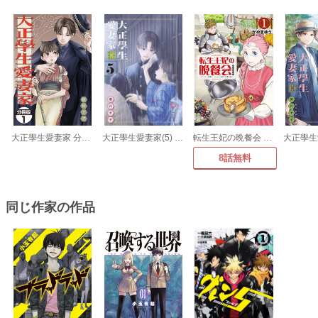
大正學生愛妻家 分冊版
大正學生愛妻家(5) 小冊子付き特装版
転生王妃の晩餐会 ～アラフォー料理人、やっかい食材で世界を救う～
8話無料
同じ作家の作品