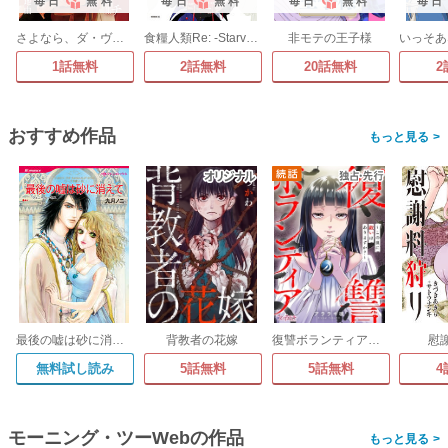
毎日
無料
毎日
無料
毎日
無料
毎日
さよなら、ダ・ヴィンチ -地由短編集-
食糧人類Re: -Starving Re:velation-
非モテの王子様
1話無料
2話無料
20話無料
2
おすすめ作品
>
最後の嘘は砂に消えて【新装版】
背教者の花嫁
復讐ボランティア～この世に救いはありますか?～
慰
無料試し読み
5話無料
5話無料
4
モーニング・ツーWebの作品
>