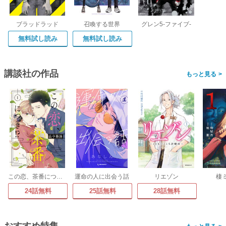
ブラッドラッド
召喚する世界
グレン5-ファイブ-
無料試し読み
無料試し読み
講談社の作品
>
この恋、茶番につき!?
運命の人に出会う話
リエゾン
棲
24話無料
25話無料
28話無料