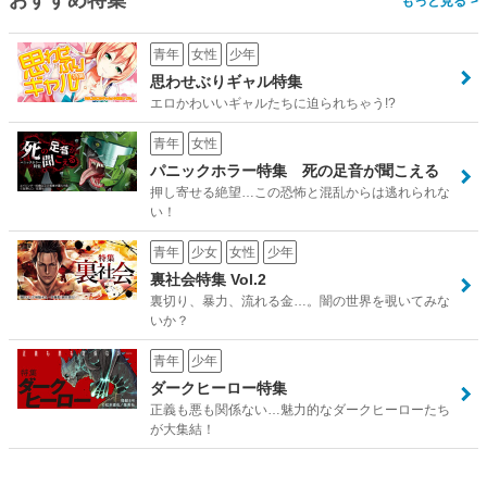
おすすめ特集
>
青年
女性
少年
思わせぶりギャル特集
エロかわいいギャルたちに迫られちゃう!?
青年
女性
パニックホラー特集 死の足音が聞こえる
押し寄せる絶望…この恐怖と混乱からは逃れられな
い！
青年
少女
女性
少年
裏社会特集 Vol.2
裏切り、暴力、流れる金…。闇の世界を覗いてみな
いか？
青年
少年
ダークヒーロー特集
正義も悪も関係ない…魅力的なダークヒーローたち
が大集結！