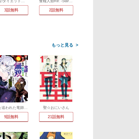
課長!ダイエットのお時間です!
食糧人類Re: -Starving Re:velation-
3話無料
2話無料
>
国を追われた竜師さん、拾われた隣国でうっかり無双してしまう。～弱小国家が大陸最強の竜の楽園になるまで～
聖☆おにいさん
9話無料
21話無料