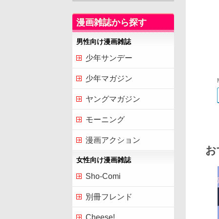
漫画雑誌から探す
男性向け漫画雑誌
少年サンデー
少年マガジン
ヤングマガジン
モーニング
漫画アクション
お
女性向け漫画雑誌
Sho-Comi
別冊フレンド
Cheese!