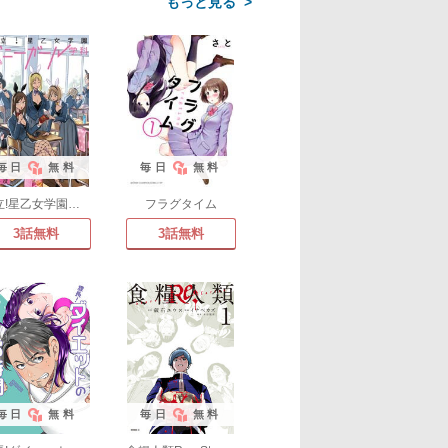
>
毎日
無料
毎日
無料
私立!星乙女学園バニーガール学科
フラグタイム
3話無料
3話無料
毎日
無料
毎日
無料