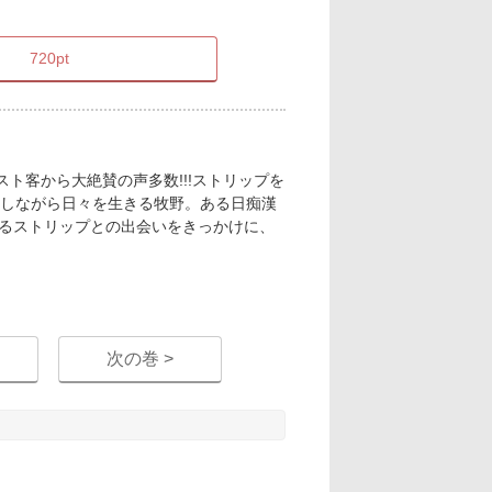
720pt
ト客から大絶賛の声多数!!!ストリップを
しながら日々を生きる牧野。ある日痴漢
なるストリップとの出会いをきっかけに、
次の巻 >