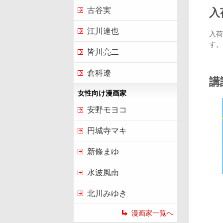
古谷実
入
江川達也
入荷
す。
皆川亮二
倉科遼
講
女性向け漫画家
安野モヨコ
円城寺マキ
新條まゆ
水波風南
北川みゆき
漫画家一覧へ