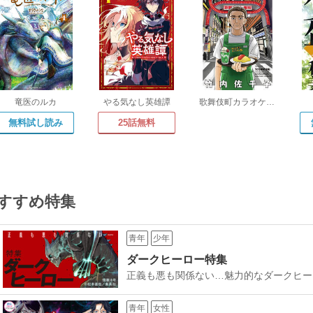
竜医のルカ
やる気なし英雄譚
歌舞伎町カラオケ店員としくにさん
無料試し読み
25話無料
すすめ特集
青年
少年
ダークヒーロー特集
正義も悪も関係ない…魅力的なダークヒー
青年
女性