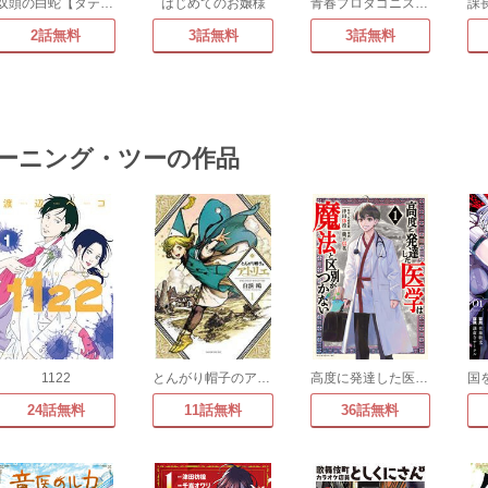
双頭の白蛇【タテヨミ】
はじめてのお嬢様
青春プロタゴニスト 僕たちは恋愛過剰
2話無料
3話無料
3話無料
ーニング・ツーの作品
1122
とんがり帽子のアトリエ
高度に発達した医学は魔法と区別がつかない
24話無料
11話無料
36話無料