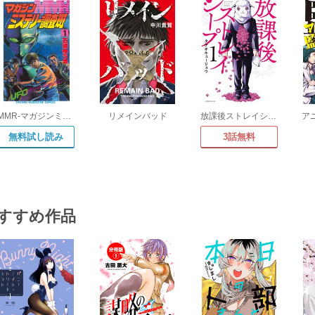
MMR-マガジンミステリー調査班-
リメインバッド
放課後ストレイシープ
無料試し読み
3話無料
すすめ作品