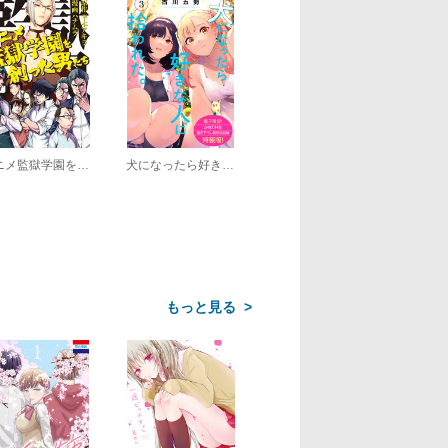
アニメ監獄学園を創った男たち
犬になったら好きな人に拾われた。(3)【電子限定! かなりHな描き下ろし漫画付き特装版】
>