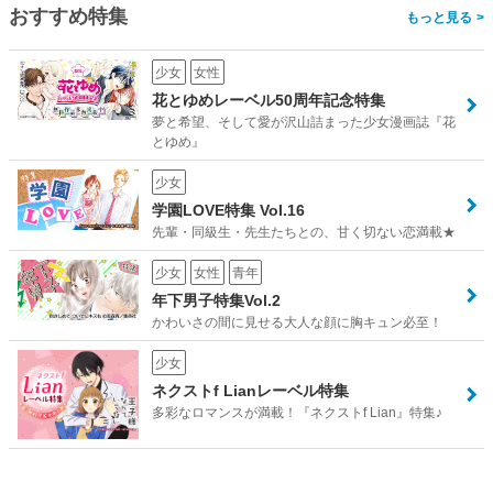
おすすめ特集
>
少女
女性
花とゆめレーベル50周年記念特集
夢と希望、そして愛が沢山詰まった少女漫画誌『花
とゆめ』
少女
学園LOVE特集 Vol.16
先輩・同級生・先生たちとの、甘く切ない恋満載★
少女
女性
青年
年下男子特集Vol.2
かわいさの間に見せる大人な顔に胸キュン必至！
少女
ネクストf Lianレーベル特集
多彩なロマンスが満載！『ネクストf Lian』特集♪