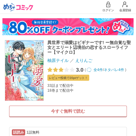
ログイン
会員登録
異世界で溺愛はビギナーです! ー無自覚な聖
女とエリート辺境伯の恋するスローライフ
ー【マイクロ】
柚原テイル
えりんご
3.0
(
全4件
/
ネタバレ4件
)
レビュー
投稿で20pt
ゲット！
33話まで配信中
18巻まで配信中
今すぐ無料で読む
1話無料