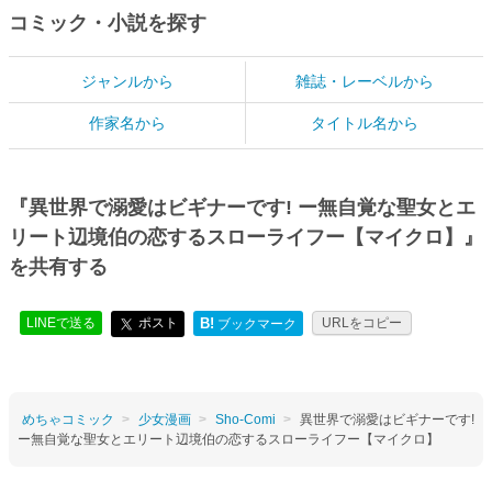
コミック・小説を探す
ジャンルから
雑誌・レーベルから
作家名から
タイトル名から
『異世界で溺愛はビギナーです! ー無自覚な聖女とエ
リート辺境伯の恋するスローライフー【マイクロ】』
を共有する
LINEで送る
ポスト
B!
URLをコピー
ブックマーク
めちゃコミック
少女漫画
Sho-Comi
異世界で溺愛はビギナーです!
ー無自覚な聖女とエリート辺境伯の恋するスローライフー【マイクロ】