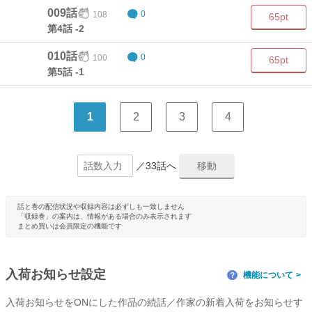
009話
108
0
65pt
第4話 -2
010話
100
0
65pt
第5話 -1
1
2
3
4
／33話へ
話と巻の配信状況や収録内容は必ずしも一致しません
「収録巻」の案内は、情報がある場合のみ表示されます
まとめ買いは会員限定の機能です
入荷お知らせ設定
機能について
？
入荷お知らせをONにした作品の続話／作家の新着入荷をお知らせす