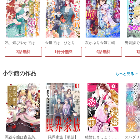
私、煌びやかではございませんが侯爵様は溺愛して下さいます。
今世では、ひとりで生きようと思います。そのはずが…【電子単行本版】
灰かぶり令嬢に転生しましたが、計略を練って冷酷夫を虜にします!
3話無料
1冊分無料
4話無料
1
小学館の作品
>
悪役令嬢は夜告鳥をめざす
限界家族【単話】
結婚しましょう、恋する前に【マイクロ】