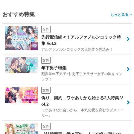
おすすめ特集
>
女性
先行配信続々！アルファノルンコミック特
集 Vol.2
アルファノルンコミックの人気作を先読み！
女性
年下男子特集
翻弄系年下男子×甘え下手アラサー女子の胸キュン
ラブ！
女性
偽り…契約…ワケありから始まる2人特集 V
ol.2
ワケありな出会いから、本気の愛を育むラブストー
リー。
女性
『結婚商売』堂々完結…！この冬に読むべ