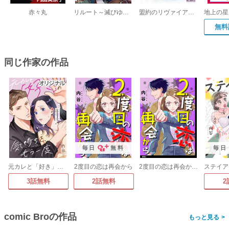
赤々丸
リルート～滅びゆく世界と僕らの選択～【単行本】
盟約のリヴァイアサン
無料
同じ作家の作品
毎日
無料
毎日
元カレと「好き」の気持ちを、もう一度
2度目の恋は再会から
2度目の恋は再会から 【単話】
3話無料
2話無料
2
comic Broの作品
>