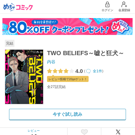
ログイン
会員登録
完結
TWO BELIEFS～嘘と狂犬～
内谷
4.0
(
全1件
)
レビュー
投稿で20pt
ゲット！
全27話完結
今すぐ試し読み
レビュー