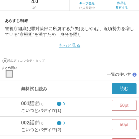
4.0
作品を
キープ登録
1件
共有する
15人登録中
あらすじ/詳細
警視庁組織犯罪対策部に所属する芦矢(あしや)は、近頃勢力を増し
ている“京極組”を潰すため、身分を隠し…
もっと見る
読み方：
コマタテ・タップ
まとめ買い
一覧の使い方
？
読む
無料試し読み
001話
0
0
50pt
こいつとバディ!?(1)
002話
0
0
50pt
こいつとバディ!?(2)