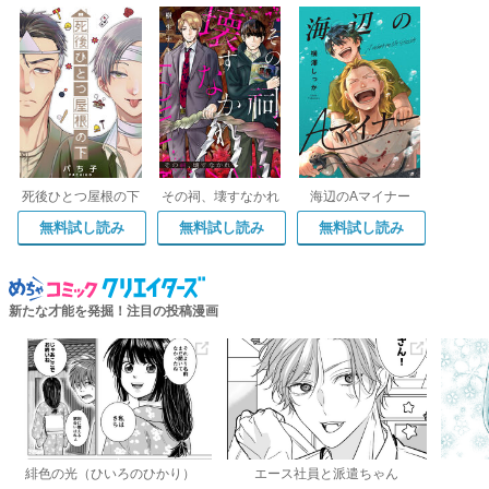
死後ひとつ屋根の下
その祠、壊すなかれ
海辺のAマイナー
無料試し読み
無料試し読み
無料試し読み
新たな才能を発掘！注目の投稿漫画
緋色の光（ひいろのひかり）
エース社員と派遣ちゃん