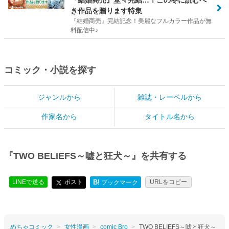
き作品を贈ります特集
『結婚商売』完結記念！美麗なフルカラー作品が無
料配信中♪
コミック・小説を探す
ジャンルから
雑誌・レーベルから
作家名から
タイトル名から
『TWO BELIEFS～嘘と狂犬～』を共有する
LINEで送る
ポスト
B!
URLをコピー
ブックマーク
めちゃコミック
女性漫画
comic Bro
TWO BELIEFS～嘘と狂犬～