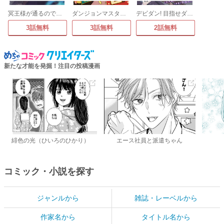
冥王様が通るのですよ!@COMIC
ダンジョンマスター班目～普通にやっても無理そうだからカジノ作ることにした～@COMIC
デビダン! 目指せダンジョンニート物語 コミック版(分冊版)
3話無料
3話無料
2話無料
新たな才能を発掘！注目の投稿漫画
緋色の光（ひいろのひかり）
エース社員と派遣ちゃん
コミック・小説を探す
ジャンルから
雑誌・レーベルから
作家名から
タイトル名から