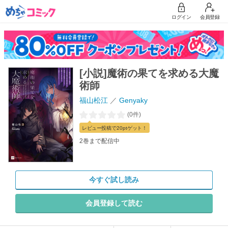
ログイン
会員登録
[小説]魔術の果てを求める大魔
術師
福山松江
Genyaky
(0件)
レビュー
投稿で20pt
ゲット！
2巻まで配信中
今すぐ試し読み
会員登録して読む