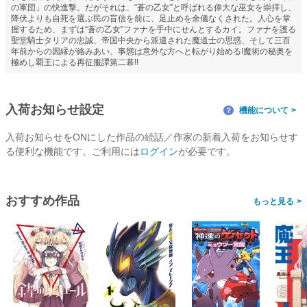
の軍団」の快進撃。だがそれは、“蒼の乙女”と呼ばれる偉大な巫女を崇拝し、
降伏よりも自死を選ぶ民の盲信を前に、足止めを余儀なくされた。人心を掌
握するため、まずは“蒼の乙女”ファナを手中にせんとするカイ。ファナを護る
聖堂騎士タリアの忠誠、帝国中央から派遣された魔道士の思惑、そして三百
年前からの因縁が絡みあい、事態は意外な方へと転がり始める!魔術の秘奥を
極めし覇王による再征服譚第二幕!!
入荷お知らせ設定
機能について
？
入荷お知らせをONにした作品の続話／作家の新着入荷をお知らせす
る便利な機能です。ご利用には
ログイン
が必要です。
おすすめ作品
>