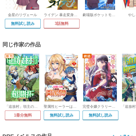
金星のリヴェール
ライデン 暴走変身宅配野郎 イン マレーシア【タテスク】
劇場版ポケットモンスター 神速のゲノセクト ミュウツー覚醒
やし
無料試し読み
3話無料
同じ作家の作品
「追放村」領主の超開拓 ～追放者だらけの辺境村がやがて世界に覇権を唱えるようです～【分冊版】(コミック)
聖属性ヒーラーは女騎士団の助っ人回復術師をやってます
完璧令嬢クラリーシャの輝きは逆境なんかじゃ曇らない ～婚約破棄されても自力で幸せをつかめばよいのでは?～
1冊分無料
無料試し読み
無料試し読み