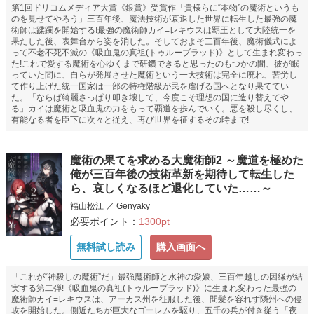
第1回ドリコムメディア大賞《銀賞》受賞作「貴様らに“本物”の魔術というも
のを見せてやろう」三百年後、魔法技術が衰退した世界に転生した最強の魔
術師は蹂躙を開始する!最強の魔術師カイ=レキウスは覇王として大陸統一を
果たした後、表舞台から姿を消した。そしておよそ三百年後、魔術儀式によ
って不老不死不滅の《吸血鬼の真祖(トゥルーブラッド)》として生まれ変わっ
た!これで愛する魔術を心ゆくまで研鑽できると思ったのもつかの間、彼が眠
っていた間に、自らが発展させた魔術という一大技術は完全に廃れ、苦労し
て作り上げた統一国家は一部の特権階級が民を虐げる国へとなり果ててい
た。「ならば綺麗さっぱり叩き壊して、今度こそ理想の国に造り替えてや
る」カイは魔術と吸血鬼の力をもって覇道を歩んでいく。悪を殺し尽くし、
有能なる者を臣下に次々と従え、再び世界を征するその時まで!
魔術の果てを求める大魔術師2 ～魔道を極めた
俺が三百年後の技術革新を期待して転生した
ら、哀しくなるほど退化していた……～
福山松江 ／ Genyaky
必要ポイント：
1300pt
無料試し読み
購入画面へ
「これが“神殺しの魔術”だ」最強魔術師と水神の愛娘、三百年越しの因縁が結
実する第二弾!《吸血鬼の真祖(トゥルーブラッド)》に生まれ変わった最強の
魔術師カイ=レキウスは、アーカス州を征服した後、間髪を容れず隣州への侵
攻を開始した。側近たちが巨大なゴーレムを駆り、五千の兵が付き従う「夜