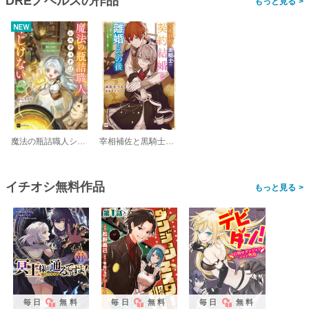
DREノベルスの作品
>
魔法の瓶詰職人システィナはくじけない
宰相補佐と黒騎士の契約結婚と離婚とその後
イチオシ無料作品
>
毎日
無料
毎日
無料
毎日
無料