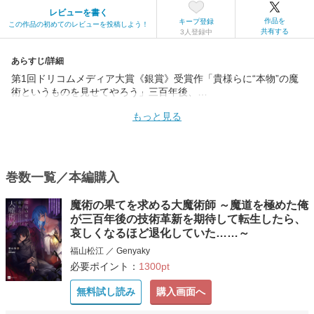
レビューを書く
作品を
キープ登録
この作品の初めてのレビューを投稿しよう！
共有する
3人登録中
あらすじ/詳細
第1回ドリコムメディア大賞《銀賞》受賞作「貴様らに“本物”の魔
術というものを見せてやろう」三百年後、…
もっと見る
巻数一覧／本編購入
魔術の果てを求める大魔術師 ～魔道を極めた俺
が三百年後の技術革新を期待して転生したら、
哀しくなるほど退化していた……～
福山松江 ／ Genyaky
必要ポイント：
1300pt
無料試し読み
購入画面へ