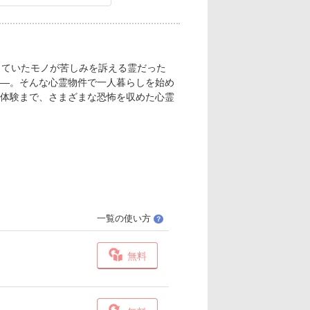
っていたモノが苦しみを訴える霊だった
―。そんな心霊物件で一人暮らしを始め
体験まで、さまざまな恐怖を収めた心霊
一覧の使い方
？
無料