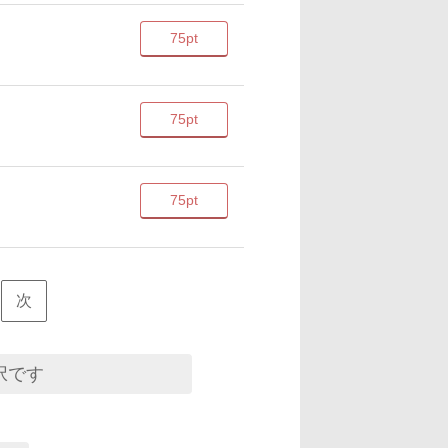
75pt
75pt
75pt
次
択です