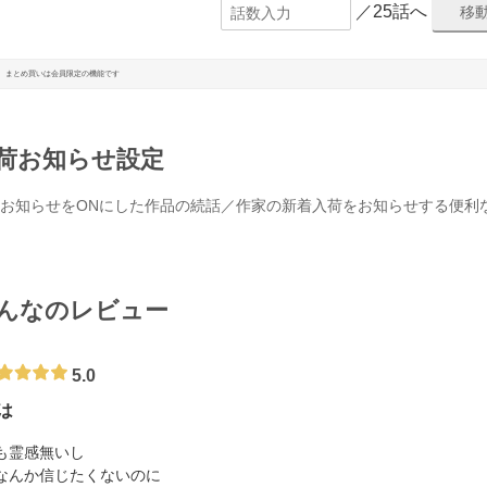
／25話へ
まとめ買いは会員限定の機能です
荷お知らせ設定
お知らせをONにした作品の続話／作家の新着入荷をお知らせする便利
んなのレビュー
5.0
は
も霊感無いし
なんか信じたくないのに