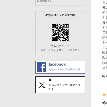
に読めます。
言
怖
何
めちゃコミック スマホ版
と
異
ど
気
誰
も
めちゃコミック
こ
スマートフォンサイトへアクセス
同
励
現
facebook
ま
めちゃコミック公式ページ
by
X
めちゃコミック公式アカウ
ント
怖