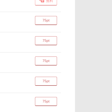
無料
75pt
75pt
75pt
75pt
75pt