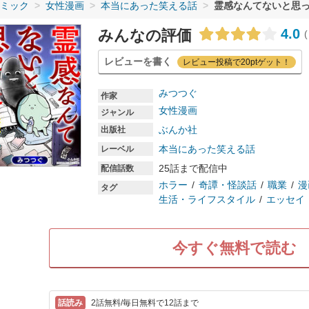
ミック
女性漫画
本当にあった笑える話
霊感なんてないと思っ
4.0
みんなの評価
(
レビューを書く
レビュー投稿で20ptゲット！
みつつぐ
作家
女性漫画
ジャンル
ぶんか社
出版社
本当にあった笑える話
レーベル
25話まで配信中
配信話数
ホラー
奇譚・怪談話
職業
漫
タグ
生活・ライフスタイル
エッセイ
今すぐ無料で読む
2話無料/毎日無料で12話まで