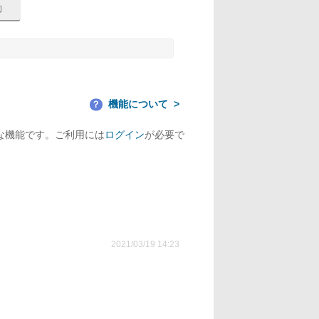
機能について
？
な機能です。ご利用には
ログイン
が必要で
2021/03/19 14:23