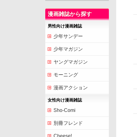
漫画雑誌から探す
男性向け漫画雑誌
少年サンデー
少年マガジン
ヤングマガジン
モーニング
漫画アクション
女性向け漫画雑誌
Sho-Comi
別冊フレンド
Cheese!