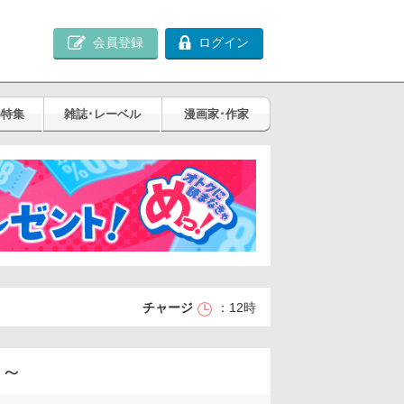
会員登録
ログイン
め特集
雑誌･レーベル
漫画家･作家
チャージ
12時
ろ～