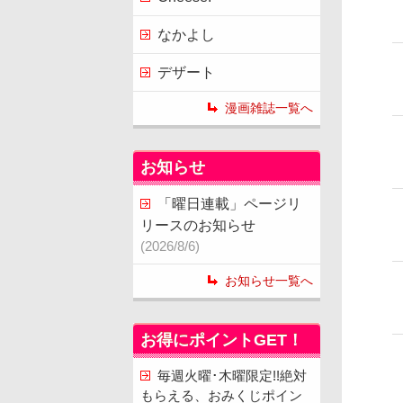
なかよし
デザート
漫画雑誌一覧へ
お知らせ
「曜日連載」ページリ
リースのお知らせ
(2026/8/6)
お知らせ一覧へ
お得にポイントGET！
毎週火曜･木曜限定!!絶対
もらえる、おみくじポイン