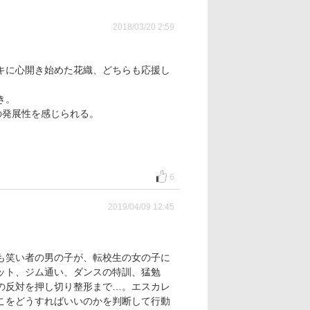
2018/03/20 2:59
キに心開き始めた花織、どちらも応援し
き。
の発展性を感じられる。
6
2019/04/09 12:45
も笑い者の男の子が、転校生の女の子に
ット、ジム通い、ダンスの特訓、猛勉
の反対を押し切り整形まで…。エスカレ
こをどうすればいいのかを判断して行動