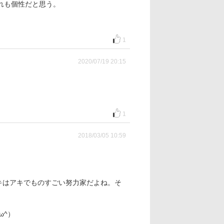
れも個性だと思う。
1
2020/07/19 20:15
1
2018/03/05 10:59
キはアキでものすごい努力家だよね。そ
ω^）