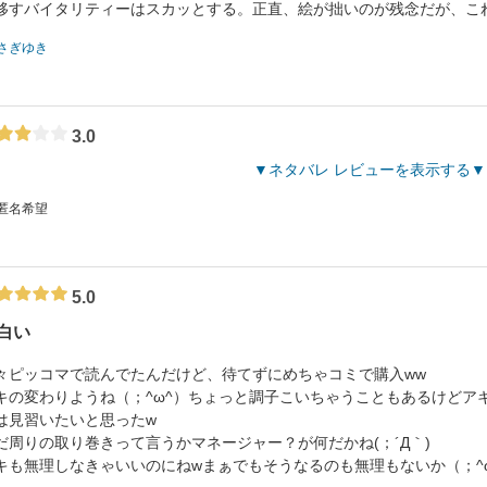
移すバイタリティーはスカッとする。正直、絵が拙いのが残念だが、こ
さぎゆき
3.0
ネタバレ レビューを表示する
 匿名希望
5.0
白い
々ピッコマで読んでたんだけど、待てずにめちゃコミで購入ww
キの変わりようね（；^ω^）ちょっと調子こいちゃうこともあるけどア
は見習いたいと思ったw
だ周りの取り巻きって言うかマネージャー？が何だかね(；´Д｀)
キも無理しなきゃいいのにねwまぁでもそうなるのも無理もないか（；^