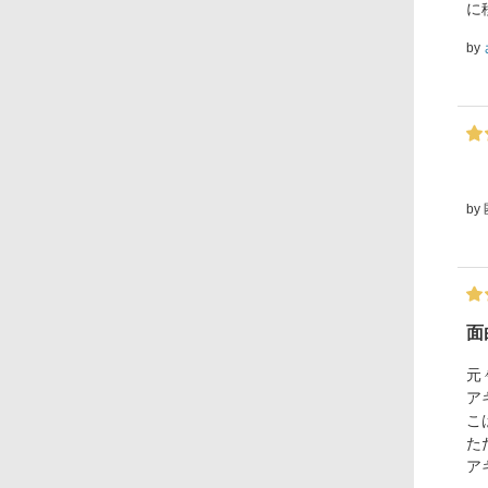
に
by
by
面
元
ア
こ
た
ア