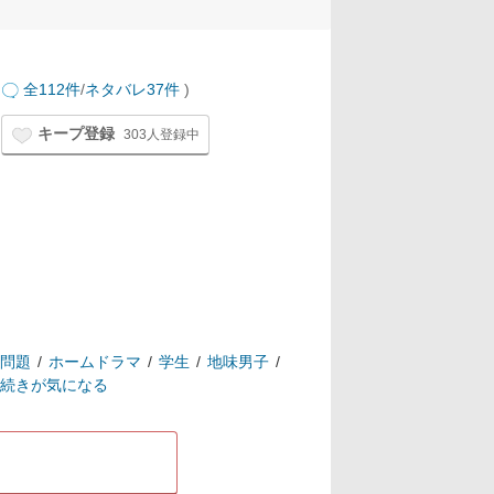
全112件
/
ネタバレ37件
)
キープ登録
303人登録中
問題
ホームドラマ
学生
地味男子
続きが気になる