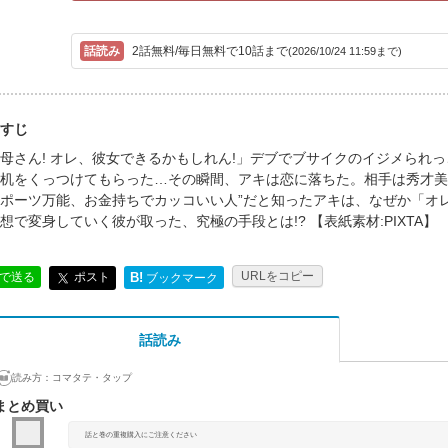
2話無料/毎日無料で10話まで
(2026/10/24 11:59まで)
すじ
母さん! オレ、彼女できるかもしれん!」デブでブサイクのイジメられっ
机をくっつけてもらった…その瞬間、アキは恋に落ちた。相手は秀才美
ポーツ万能、お金持ちでカッコいい人”だと知ったアキは、なぜか「オ
想で変身していく彼が取った、究極の手段とは!? 【表紙素材:PIXTA】
URLをコピー
ポスト
Eで送る
B!
ブックマーク
話読み
読み方：
コマタテ・タップ
まとめ買い
話と巻の重複購入にご注意ください