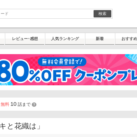
検索
レビュー･感想
人気ランキング
新着
おすす
10
日無料
話まで
？
キと花織は」