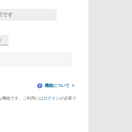
択です
機能について
？
な機能です。ご利用には
ログイン
が必要で