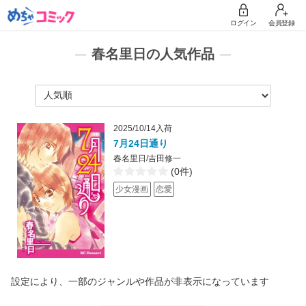
ログイン
会員登録
春名里日の人気作品
2025/10/14入荷
7月24日通り
春名里日/吉田修一
(0件)
少女漫画
恋愛
設定により、一部のジャンルや作品が非表示になっています