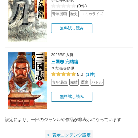
(0件)
青年漫画
歴史
コミカライズ
無料試し読み
2026/6/1入荷
三国志 完結編
李志清/寺島優
5.0
(1件)
青年漫画
完結
歴史
バトル
無料試し読み
設定により、一部のジャンルや作品が非表示になっています
表示コンテンツ設定