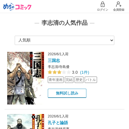
ログイン
会員登録
李志清の人気作品
2026/6/1入荷
三国志
李志清/寺島優
3.0
(1件)
青年漫画
完結
歴史
バトル
無料試し読み
2026/6/1入荷
孔子と論語
李志清/猪原賽