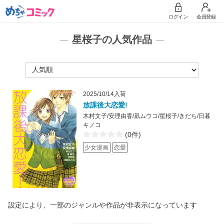
ログイン
会員登録
星桜子の人気作品
2025/10/14入荷
放課後大恋愛!
木村文子/安理由香/凪ムウコ/星桜子/きだち/日暮
キノコ
(0件)
少女漫画
恋愛
設定により、一部のジャンルや作品が非表示になっています