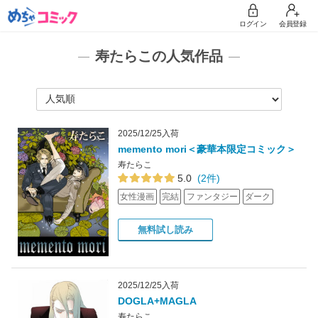
ログイン
会員登録
寿たらこの人気作品
2025/12/25入荷
memento mori＜豪華本限定コミック＞
寿たらこ
5.0
(2件)
女性漫画
完結
ファンタジー
ダーク
無料試し読み
2025/12/25入荷
DOGLA+MAGLA
寿たらこ