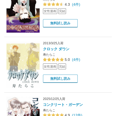
4.3
(4件)
女性漫画
完結
無料試し読み
2013/3/25入荷
クロック ダウン
寿たらこ
5.0
(4件)
女性漫画
完結
無料試し読み
2025/12/25入荷
コンクリート・ガーデン
寿たらこ
4.9
(12件)