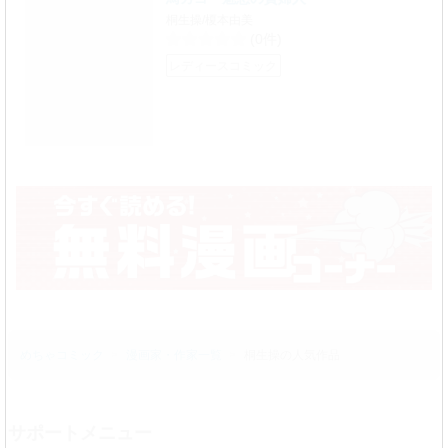
桐生操/榎本由美
(0件)
レディースコミック
めちゃコミック
漫画家・作家一覧
桐生操の人気作品
サポートメニュー