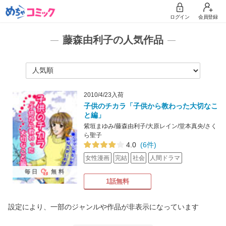
ログイン
会員登録
藤森由利子の人気作品
2010/4/23入荷
子供のチカラ「子供から教わった大切なこ
と編」
紫垣まゆみ/藤森由利子/大原レイン/堂本真央/さく
ら聖子
4.0
(6件)
女性漫画
完結
社会
人間ドラマ
毎日
無料
1話無料
設定により、一部のジャンルや作品が非表示になっています