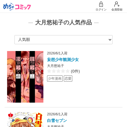
ログイン
会員登録
大月悠祐子の人気作品
2026/6/1入荷
妄想少年観測少女
大月悠祐子
(0件)
少年漫画
恋愛
2026/6/1入荷
白雪セブン
大月悠祐子