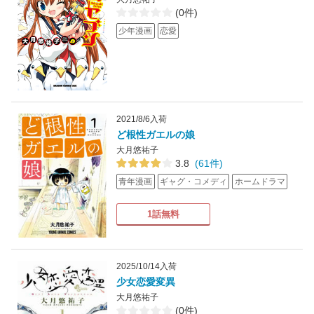
(0件)
少年漫画
恋愛
2021/8/6入荷
ど根性ガエルの娘
大月悠祐子
3.8
(61件)
青年漫画
ギャグ・コメディ
ホームドラマ
1話無料
2025/10/14入荷
少女恋愛変異
大月悠祐子
(0件)