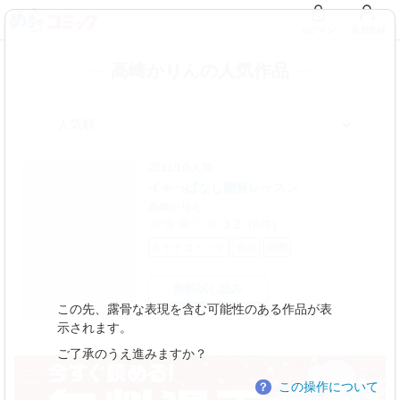
ログイン
会員登録
高崎かりんの人気作品
2011/1/5入荷
イキっぱなし開発レッスン
高崎かりん
3.2
(6件)
オトナコミック
完結
調教
無料試し読み
この先、露骨な表現を含む可能性のある作品が表
示されます。
ご了承のうえ進みますか？
この操作について
？