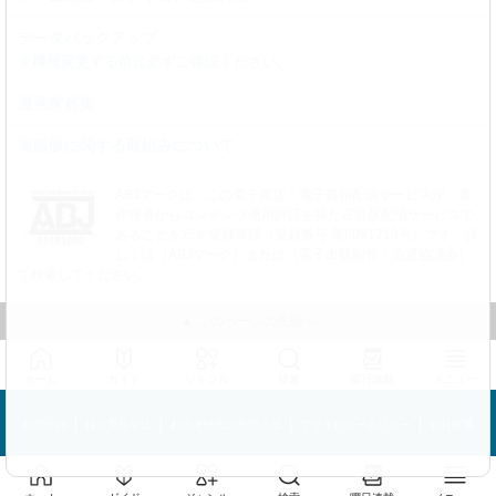
データバックアップ
※機種変更する前に必ずご確認ください。
漫画家募集
海賊版に関する取組みについて
ABJマークは、この電子書店・電子書籍配信サービスが、著
作権者からコンテンツ使用許諾を得た正規版配信サービスで
あることを示す登録商標（登録番号 第6091713号）です。詳
しくは［ABJマーク］または［電子出版制作・流通協議会］
で検索してください。
▲ このページの先頭へ
ホーム
ガイド
ジャンル
検索
曜日連載
メニュー
利用規約
特定商取引法
利用者情報の外部送信
プライバシーポリシー
会社概要
めちゃコミック©MechaComic, Inc.