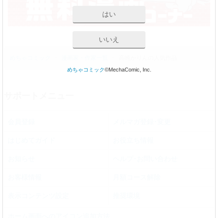
はい
いいえ
めちゃコミック
漫画家・作家一覧
高崎かりんの人気作品
めちゃコミック
©MechaComic, Inc.
サポートメニュー
会員登録
メルマガ登録･変更
はじめてガイド
お役立ち情報
お知らせ
ヘルプ･お問い合わせ
お客様情報
月額コース解除
表示コンテンツ設定
推奨環境
ホーム画面へのアイコン追加方法