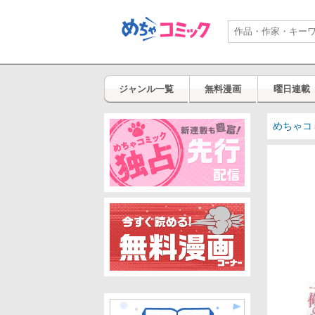
ジャンル一覧
無料漫画
曜日連載
めちゃコ