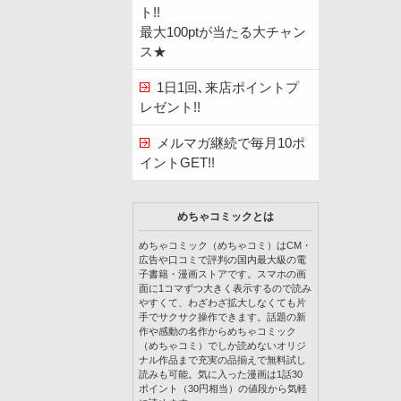
ト!!
最大100ptが当たる大チャン
ス★
1日1回､来店ポイントプ
レゼント!!
メルマガ継続で毎月10ポ
イントGET!!
めちゃコミックとは
めちゃコミック（めちゃコミ）はCM・
広告や口コミで評判の国内最大級の電
子書籍・漫画ストアです。スマホの画
面に1コマずつ大きく表示するので読み
やすくて、わざわざ拡大しなくても片
手でサクサク操作できます。話題の新
作や感動の名作からめちゃコミック
（めちゃコミ）でしか読めないオリジ
ナル作品まで充実の品揃えで無料試し
読みも可能。気に入った漫画は1話30
ポイント（30円相当）の値段から気軽