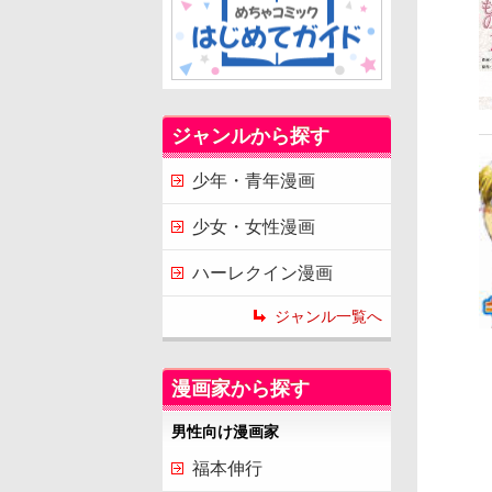
ジャンルから探す
少年・青年漫画
少女・女性漫画
ハーレクイン漫画
ジャンル一覧へ
漫画家から探す
男性向け漫画家
福本伸行