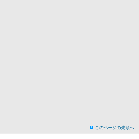
このページの先頭へ