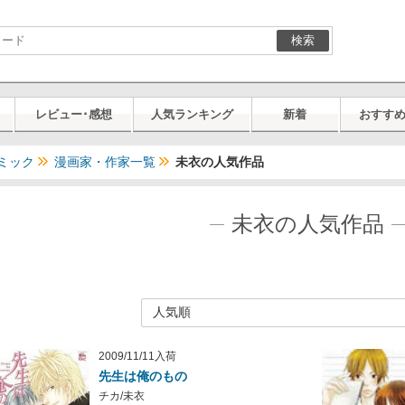
検索
レビュー･感想
人気ランキング
新着
おすす
ミック
漫画家・作家一覧
未衣の人気作品
未衣の人気作品
2009/11/11入荷
先生は俺のもの
チカ/未衣