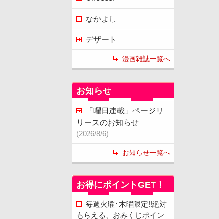
なかよし
デザート
漫画雑誌一覧へ
お知らせ
「曜日連載」ページリ
リースのお知らせ
(2026/8/6)
お知らせ一覧へ
お得にポイントGET！
毎週火曜･木曜限定!!絶対
もらえる、おみくじポイン