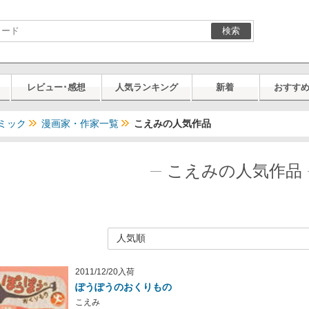
検索
レビュー･感想
人気ランキング
新着
おすす
ミック
漫画家・作家一覧
こえみの人気作品
こえみの人気作品
2011/12/20入荷
ぽうぽうのおくりもの
こえみ