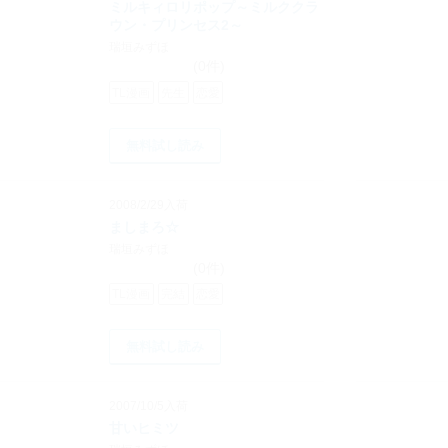
ミルキィロリポップ～ミルククラ
ウン・プリンセス2～
瑞垣みずほ
(0件)
TL漫画
先生
恋愛
無料試し読み
2008/2/29入荷
ましまろ☆
瑞垣みずほ
(0件)
TL漫画
完結
恋愛
無料試し読み
2007/10/5入荷
甘いヒミツ