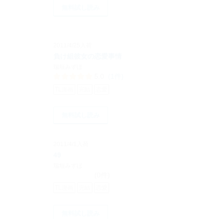
無料試し読み
2011/4/25入荷
負け組彼女の恋愛事情
瑞垣みずほ
5.0
(1件)
TL漫画
完結
恋愛
無料試し読み
2011/4/1入荷
49
瑞垣みずほ
(0件)
TL漫画
完結
恋愛
無料試し読み