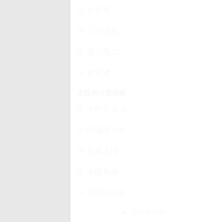
古谷実
江川達也
皆川亮二
倉科遼
女性向け漫画家
安野モヨコ
円城寺マキ
新條まゆ
水波風南
北川みゆき
漫画家一覧へ