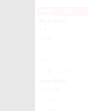
漫画雑誌から探す
男性向け漫画雑誌
少年サンデー
少年マガジン
ヤングマガジン
モーニング
漫画アクション
女性向け漫画雑誌
Sho-Comi
別冊フレンド
Cheese!