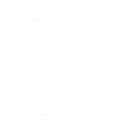
2011/2/28入荷
秘密のSugar☆baby
瑞垣みずほ
(0件)
TL漫画
完結
恋愛
無料試し読み
2011/1/28入荷
メタモルフォーゼ
瑞垣みずほ
1.0
(1件)
TL漫画
完結
先輩・後輩
恋愛
無料試し読み