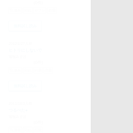
(0件)
TL漫画
完結
セフレ
恋愛
無料試し読み
2012/1/27入荷
ヒトリにしないで
瑞垣みずほ
(0件)
TL漫画
完結
同居
恋愛
無料試し読み
2011/10/3入荷
つるぺた●
瑞垣みずほ
(0件)
TL漫画
完結
恋愛