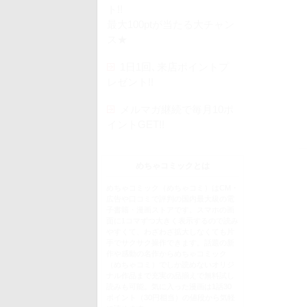
ト!!
最大100ptが当たる大チャン
ス★
1日1回､来店ポイントプ
レゼント!!
メルマガ継続で毎月10ポ
イントGET!!
めちゃコミックとは
めちゃコミック（めちゃコミ）はCM・
広告や口コミで評判の国内最大級の電
子書籍・漫画ストアです。スマホの画
面に1コマずつ大きく表示するので読み
やすくて、わざわざ拡大しなくても片
手でサクサク操作できます。話題の新
作や感動の名作からめちゃコミック
（めちゃコミ）でしか読めないオリジ
ナル作品まで充実の品揃えで無料試し
読みも可能。気に入った漫画は1話30
ポイント（30円相当）の値段から気軽