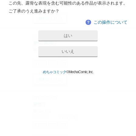
TL漫画
完結
初体験
恋愛
この先、露骨な表現を含む可能性のある作品が表示されます。
ご了承のうえ進みますか？
無料試し読み
この操作について
？
はい
2011/7/11入荷
愛情≦相性!?
瑞垣みずほ
いいえ
(0件)
TL漫画
完結
恋愛
めちゃコミック
©MechaComic, Inc.
無料試し読み
2011/5/23入荷
夢渡り
瑞垣みずほ
3.0
(1件)
TL漫画
完結
恋愛