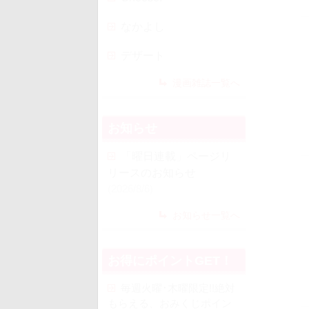
なかよし
デザート
漫画雑誌一覧へ
お知らせ
「曜日連載」ページリ
リースのお知らせ
(2026/8/6)
お知らせ一覧へ
お得にポイントGET！
毎週火曜･木曜限定!!絶対
もらえる、おみくじポイン