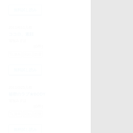
無料試し読み
2011/4/11入荷
ココロ、素顔
瑞垣みずほ
(0件)
TL漫画
完結
恋愛
無料試し読み
2011/3/25入荷
秘密のラブ★BODY
瑞垣みずほ
(0件)
TL漫画
完結
恋愛
無料試し読み