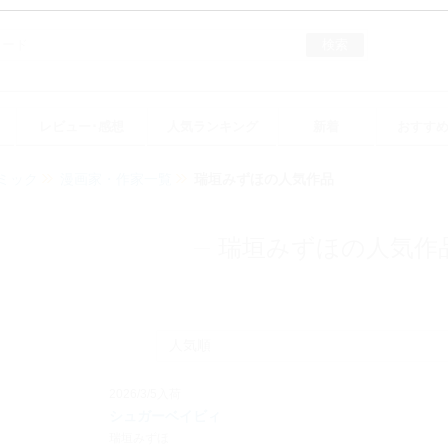
検索
レビュー･感想
人気ランキング
新着
おすす
ミック
漫画家・作家一覧
瑞垣みずほの人気作品
瑞垣みずほの人気作
2026/3/5入荷
シュガーベイビィ
瑞垣みずほ