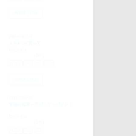
無料試し読み
2011/6/10入荷
スキ●って言って
瑞垣みずほ
(0件)
TL漫画
完結
先生
恋愛
無料試し読み
2011/4/28入荷
背徳の姫君～ラヴ・サーヴァント
～
瑞垣みずほ
(0件)
TL漫画
完結
恋愛