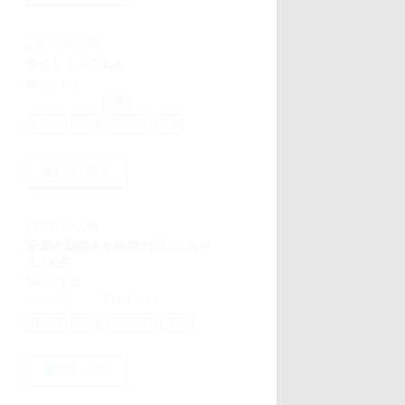
2011/2/10入荷
やさしくシてね●
瑞垣みずほ
(0件)
TL漫画
完結
身体検査
恋愛
無料試し読み
2010/11/8入荷
家庭内調教★初体験×おにぃちゃ
ん×先生
瑞垣みずほ
3.0
(1件)
TL漫画
完結
義兄弟姉妹
調教
無料試し読み