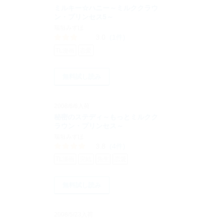
ミルキー☆ハニー～ミルククラウ
ン・プリンセス5～
瑞垣みずほ
3.0
(1件)
TL漫画
恋愛
無料試し読み
2008/6/6入荷
秘密のステディ～もっとミルクク
ラウン・プリンセス～
瑞垣みずほ
3.8
(4件)
TL漫画
完結
先生
恋愛
無料試し読み
2008/5/23入荷