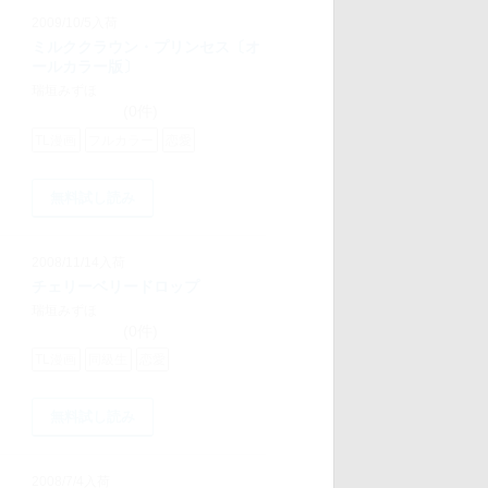
2009/10/5入荷
ミルククラウン・プリンセス〔オ
ールカラー版〕
瑞垣みずほ
(0件)
TL漫画
フルカラー
恋愛
無料試し読み
2008/11/14入荷
チェリーベリードロップ
瑞垣みずほ
(0件)
TL漫画
同級生
恋愛
無料試し読み
2008/7/4入荷