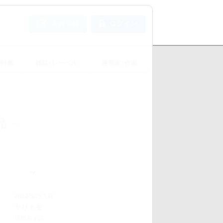
会員登録
ログイン
め特集
雑誌･レーベル
漫画家･作家
品
2012/5/25入荷
ヤリトモ
瑞垣みずほ