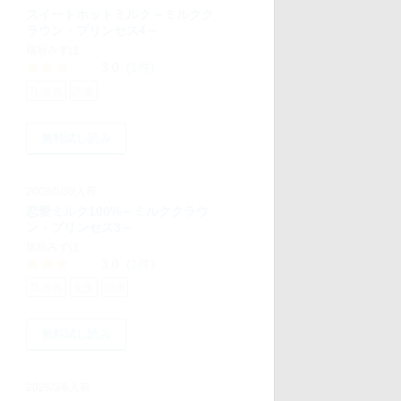
スイートホットミルク～ミルクク
ラウン・プリンセス4～
瑞垣みずほ
3.0
(1件)
TL漫画
恋愛
無料試し読み
2008/5/30入荷
恋愛ミルク100%～ミルククラウ
ン・プリンセス3～
瑞垣みずほ
3.0
(1件)
TL漫画
先生
同居
無料試し読み
2026/3/6入荷