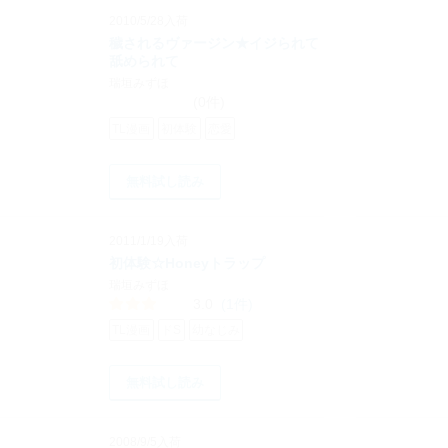
2010/5/28入荷
穢されるヴァージン★イジられて
舐められて
瑞垣みずほ
(0件)
TL漫画
初体験
恋愛
無料試し読み
2011/1/19入荷
初体験☆Honeyトラップ
瑞垣みずほ
3.0
(1件)
TL漫画
ドS
幼なじみ
無料試し読み
2008/9/5入荷