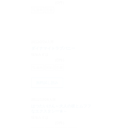
(0件)
TL漫画
恋愛
2012/2/24入荷
ダイナマイトラブバニー
瑞垣みずほ
(0件)
TL漫画
完結
恋愛
無料試し読み
2011/12/26入荷
はつたいけん～大人の彼とムフフ
なエクスタシー★～
瑞垣みずほ
(0件)