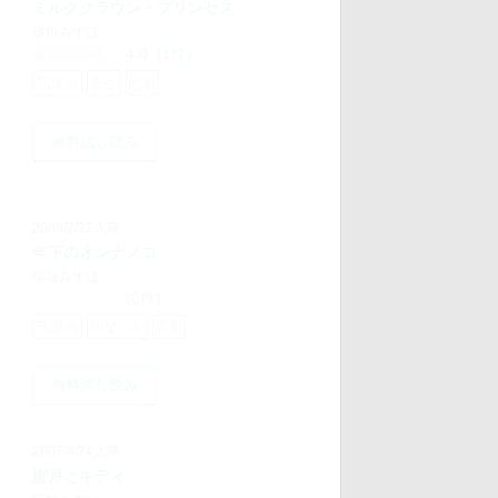
ミルククラウン・プリンセス
瑞垣みずほ
4.0
(1件)
TL漫画
先生
恋愛
無料試し読み
2008/2/22入荷
年下のオンナノコ
瑞垣みずほ
(0件)
TL漫画
幼なじみ
恋愛
無料試し読み
2007/8/24入荷
蜜月とキティ